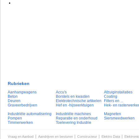
Rubrieken
Aanhangwagens
Accu's
Afzuiginstallaties
Beton
Borstels en kwasten
Coating
Deuren
Elektrotechnische artikelen
Filters en ...
Graveerbedrijven
Hef en -hijswerktuigen
Hek- en rasterwerke
Industriële automatisering
Industriële machines
Magneten
Pompen
Reparatie en onderhoud
Siersmeedwerken
Timmerwerken
Toelevering Industrie
Vraag en Aanbod
Aandrijven en besturen
Constructeur
Elektro Data
Elektroni