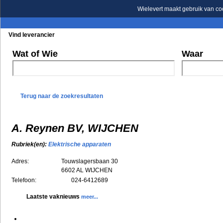
Wielevert maakt gebruik van co
Vind leverancier
Blader in de rubrieken
Blader in de merken
Wat of Wie
Waar
Terug naar de zoekresultaten
A. Reynen BV, WIJCHEN
Rubriek(en):
Elektrische apparaten
Adres:
Touwslagersbaan 30
6602 AL
WIJCHEN
Telefoon:
024-6412689
Laatste vaknieuws
meer...