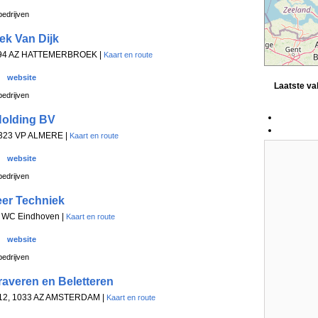
edrijven
ek Van Dijk
094 AZ HATTEMERBROEK |
Kaart en route
website
Laatste v
edrijven
Holding BV
 1323 VP ALMERE |
Kaart en route
website
edrijven
er Techniek
7 WC Eindhoven |
Kaart en route
website
edrijven
averen en Beletteren
 -12, 1033 AZ AMSTERDAM |
Kaart en route