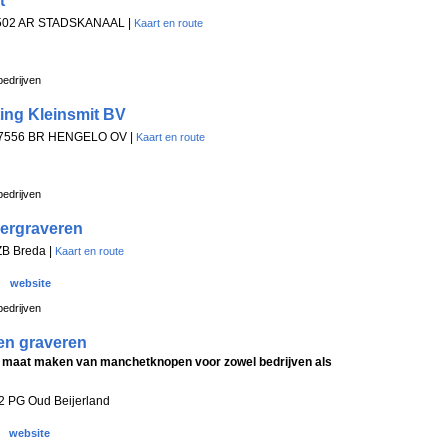
t
9502 AR STADSKANAAL |
Kaart en route
edrijven
ting Kleinsmit BV
, 7556 BR HENGELO OV |
Kaart en route
edrijven
ergraveren
ZB Breda |
Kaart en route
website
edrijven
n graveren
op maat maken van manchetknopen voor zowel bedrijven als
62 PG Oud Beijerland
website