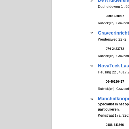
De Kruidenkis
14
Dopheideweg 1 , 
0599-620967
Rubriek(en): Graveerb
Graveerinrich
15
Wegtersweg 22 -2
074-2423752
Rubriek(en): Graveerb
NovaTeck Las
16
Heusing 22 , 4817 
06-40136417
Rubriek(en): Graveerb
Manchetknope
17
Specialist in het 
particulieren.
Kerkstraat 17a, 32
0186-611666