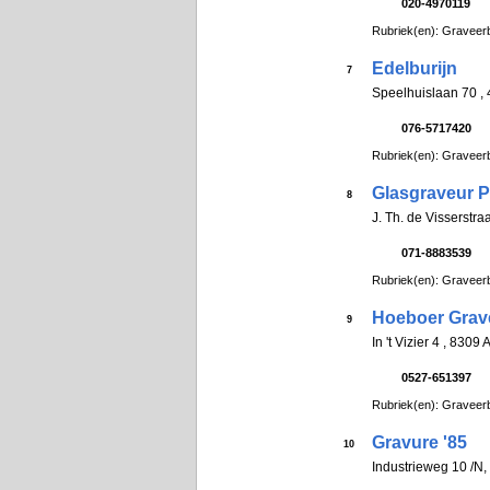
020-4970119
Rubriek(en): Graveerb
Edelburijn
7
Speelhuislaan 70 
076-5717420
Rubriek(en): Graveerb
Glasgraveur Pe
8
J. Th. de Visserstr
071-8883539
Rubriek(en): Graveerb
Hoeboer Grav
9
In 't Vizier 4 , 83
0527-651397
Rubriek(en): Graveerb
Gravure '85
10
Industrieweg 10 /