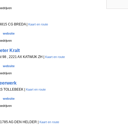
edrijven
, 4815 CG BREDA |
Kaart en route
website
edrijven
ter Kralt
aat 98 , 2221 AX KATWIJK ZH |
Kaart en route
website
edrijven
eerwerk
09 AS TOLLEBEEK |
Kaart en route
website
edrijven
N, 1785 AG DEN HELDER |
Kaart en route