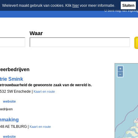
Wielevert maakt gebruik van cookies. Klik
hier
voor meer informatie.
Sluiten
U bent nog niet ingelo
E-mail nieuwsbrief
n
Blader in de merken
Persberichten
Waar
+
eerbedrijven
–
trie Smink
betrouwbaarheid de gewoonste zaak van de wereld is.
7532 SW Enschede |
Kaart en route
website
edrijven
nmaking
 5048 AE TILBURG |
Kaart en route
website