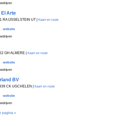
edrijven
El Arte
01 RA IJSSELSTEIN UT |
Kaart en route
website
edrijven
1362 GH ALMERE |
Kaart en route
website
edrijven
rland BV
7339 CK UGCHELEN |
Kaart en route
website
edrijven
e pagina »