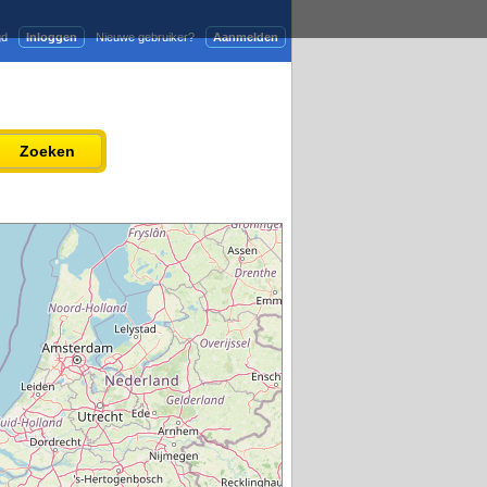
gd
Inloggen
Nieuwe gebruiker?
Aanmelden
Adverteren
Persbericht plaatsen
Zoeken