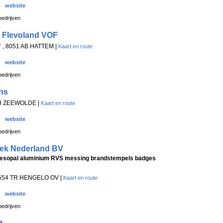
website
edrijven
 Flevoland VOF
 , 8051 AB HATTEM |
Kaart en route
website
edrijven
ns
EH ZEEWOLDE |
Kaart en route
website
edrijven
iek Nederland BV
resopal aluminium RVS messing brandstempels badges
 7554 TR HENGELO OV |
Kaart en route
website
edrijven