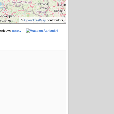
©
OpenStreetMap
contributors.
aknieuws
meer...