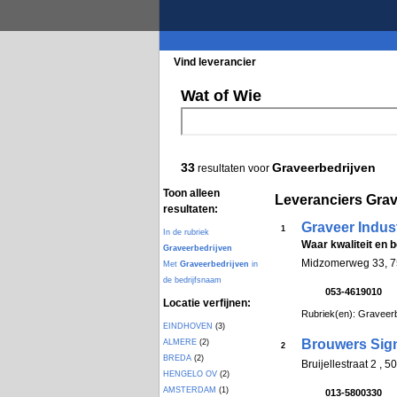
Vind leverancier
Blader in de rubrieke
Wat of Wie
33
Graveerbedrijven
resultaten voor
Toon alleen
Leveranciers Grav
resultaten:
Graveer Indus
1
In de rubriek
Waar kwaliteit en 
Graveerbedrijven
Midzomerweg 33, 
Met
Graveerbedrijven
in
de bedrijfsnaam
053-4619010
Locatie verfijnen:
Rubriek(en): Graveerb
EINDHOVEN
(3)
Brouwers Sig
ALMERE
(2)
2
BREDA
(2)
Bruijellestraat 2 ,
HENGELO OV
(2)
AMSTERDAM
(1)
013-5800330