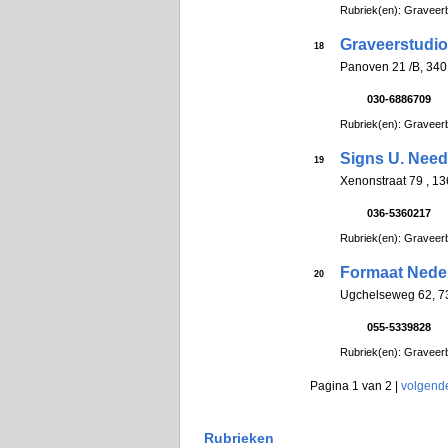
Rubriek(en): Graveerb
Graveerstudio 
18
Panoven 21 /B, 34
030-6886709
Rubriek(en): Graveerb
Signs U. Need
19
Xenonstraat 79 , 
036-5360217
Rubriek(en): Graveerb
Formaat Nede
20
Ugchelseweg 62, 
055-5339828
Rubriek(en): Graveerb
Pagina 1 van 2 |
volgend
Rubrieken