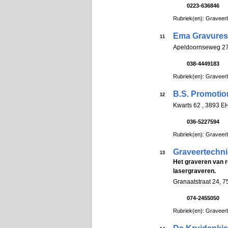
0223-636846
Rubriek(en): Graveerb
Ema Gravures
11
Apeldoornseweg 27
038-4449183
Rubriek(en): Graveerb
B.S. Promotio
12
Kwarts 62 , 3893 
036-5227594
Rubriek(en): Graveerb
Graveertechn
13
Het graveren van 
lasergraveren.
Granaatstraat 24,
074-2455050
Rubriek(en): Graveerb