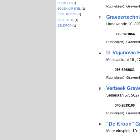
BOSKOOP
(1)
Rubriek(en): Graveerb
BOVENKARSPEL
(1)
DEN HELDER
(1)
Graveertechni
3
ENSCHEDE
(1)
Hanewende 10, 8
GELDROP
(1)
038-3763064
Rubriek(en): Graveerb
D. Vujanovic 
4
Musicalstraat 16 ,
036-5468631
Rubriek(en): Graveerb
Verbeek Grave
5
Seinelaan 57, 562
040-2619106
Rubriek(en): Graveerb
"De Kroon" Gr
6
Mercuriusplein 10