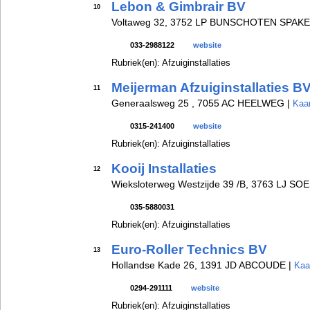
Lebon & Gimbrair BV
10
Voltaweg 32, 3752 LP BUNSCHOTEN SPAK
033-2988122
website
Rubriek(en): Afzuiginstallaties
Meijerman Afzuiginstallaties B
11
Generaalsweg 25 , 7055 AC HEELWEG |
Kaar
0315-241400
website
Rubriek(en): Afzuiginstallaties
Kooij Installaties
12
Wieksloterweg Westzijde 39 /B, 3763 LJ SO
035-5880031
Rubriek(en): Afzuiginstallaties
Euro-Roller Technics BV
13
Hollandse Kade 26, 1391 JD ABCOUDE |
Kaa
0294-291111
website
Rubriek(en): Afzuiginstallaties