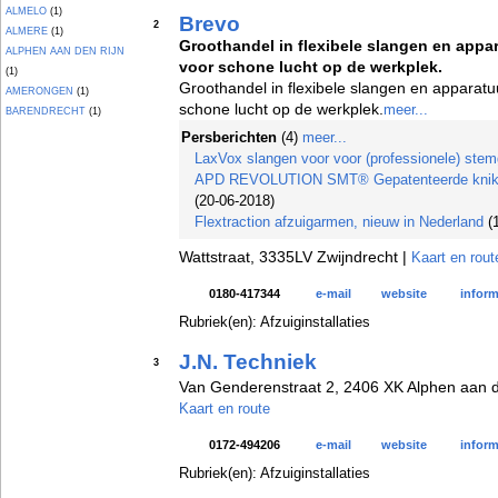
ALMELO
(1)
Brevo
2
ALMERE
(1)
Groothandel in flexibele slangen en appa
ALPHEN AAN DEN RIJN
voor schone lucht op de werkplek.
(1)
Groothandel in flexibele slangen en apparatu
AMERONGEN
(1)
schone lucht op de werkplek.
meer...
BARENDRECHT
(1)
Persberichten
(4)
meer...
LaxVox slangen voor voor (professionele) stem
APD REVOLUTION SMT® Gepatenteerde knikvas
(20-06-2018)
Flextraction afzuigarmen, nieuw in Nederland
(1
Wattstraat, 3335LV Zwijndrecht |
Kaart en rout
0180-417344
e-mail
website
inform
Rubriek(en): Afzuiginstallaties
J.N. Techniek
3
Van Genderenstraat 2, 2406 XK Alphen aan d
Kaart en route
0172-494206
e-mail
website
inform
Rubriek(en): Afzuiginstallaties