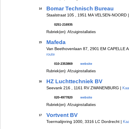
Bomar Technisch Bureau
14
Staalstraat 105 , 1951 MA VELSEN-NOORD 
0251-216935
Rubriek(en): Afzuiginstallaties
Mafeda
15
Van Beethovenlaan 87, 2901 EM CAPELLE 
route
010-2353869
website
Rubriek(en): Afzuiginstallaties
HZ Luchttechniek BV
16
Seevank 216 , 1161 RV ZWANENBURG |
Kaa
020-4977820
website
Rubriek(en): Afzuiginstallaties
Vortvent BV
17
Toermalijnring 1000, 3316 LC Dordrecht |
Kaa