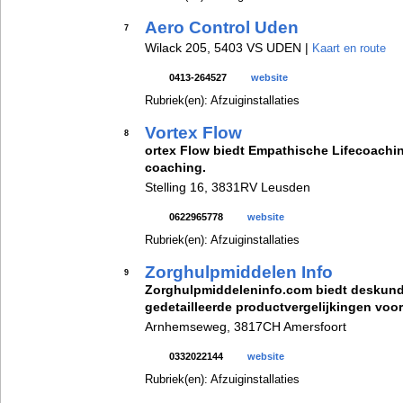
Aero Control Uden
7
Wilack 205, 5403 VS UDEN |
Kaart en route
0413-264527
website
Rubriek(en): Afzuiginstallaties
Vortex Flow
8
ortex Flow biedt Empathische Lifecoachi
coaching.
Stelling 16, 3831RV Leusden
0622965778
website
Rubriek(en): Afzuiginstallaties
Zorghulpmiddelen Info
9
Zorghulpmiddeleninfo.com biedt deskund
gedetailleerde productvergelijkingen voor
Arnhemseweg, 3817CH Amersfoort
0332022144
website
Rubriek(en): Afzuiginstallaties