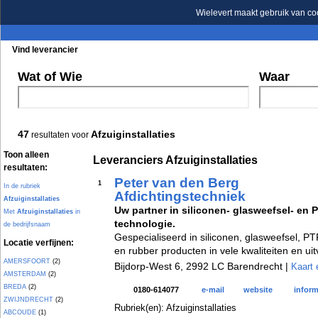
Wielevert maakt gebruik van co
Vind leverancier
Blader in de rubrieken
Blader in de merken
Wat of Wie
Waar
47
Afzuiginstallaties
resultaten voor
Toon alleen
Leveranciers Afzuiginstallaties
resultaten:
Peter van den Berg
1
In de rubriek
Afdichtingstechniek
Afzuiginstallaties
Uw partner in siliconen- glasweefsel- en 
Met
Afzuiginstallaties
in
technologie.
de bedrijfsnaam
Gespecialiseerd in siliconen, glasweefsel, P
Locatie verfijnen:
en rubber producten in vele kwaliteiten en ui
AMERSFOORT
(2)
Bijdorp-West 6, 2992 LC Barendrecht |
Kaart 
AMSTERDAM
(2)
BREDA
(2)
0180-614077
e-mail
website
inform
ZWIJNDRECHT
(2)
Rubriek(en): Afzuiginstallaties
ABCOUDE
(1)