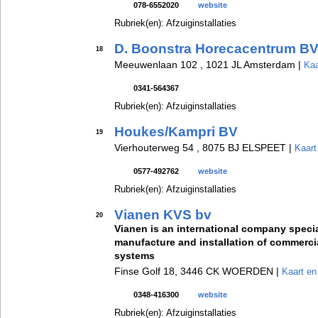
078-6552020
website
Rubriek(en): Afzuiginstallaties
D. Boonstra Horecacentrum B
18
Meeuwenlaan 102 , 1021 JL Amsterdam |
Kaa
0341-564367
Rubriek(en): Afzuiginstallaties
Houkes/Kampri BV
19
Vierhouterweg 54 , 8075 BJ ELSPEET |
Kaart
0577-492762
website
Rubriek(en): Afzuiginstallaties
Vianen KVS bv
20
Vianen is an international company specia
manufacture and installation of commercia
systems
Finse Golf 18, 3446 CK WOERDEN |
Kaart en
0348-416300
website
Rubriek(en): Afzuiginstallaties