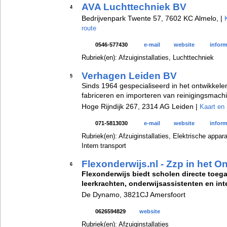
AVA Luchttechniek BV
4
Bedrijvenpark Twente 57, 7602 KC Almelo, |
route
0546-577430
e-mail
website
inform
Rubriek(en): Afzuiginstallaties, Luchttechniek
Verhagen Leiden BV
5
Sinds 1964 gespecialiseerd in het ontwikkele
fabriceren en importeren van reinigingsmachi
Hoge Rijndijk 267, 2314 AG Leiden |
Kaart en 
071-5813030
e-mail
website
inform
Rubriek(en): Afzuiginstallaties, Elektrische appar
Intern transport
Flexonderwijs.nl - Zzp in het O
6
Flexonderwijs biedt scholen directe toega
leerkrachten, onderwijsassistenten en int
De Dynamo, 3821CJ Amersfoort
0626594829
website
Rubriek(en): Afzuiginstallaties