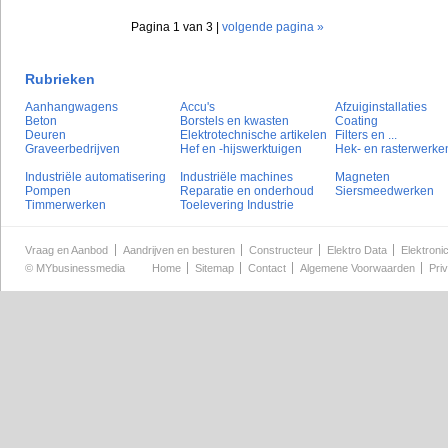
Pagina 1 van 3 |
volgende pagina »
Rubrieken
Aanhangwagens
Accu's
Afzuiginstallaties
Beton
Borstels en kwasten
Coating
Deuren
Elektrotechnische artikelen
Filters en ...
Graveerbedrijven
Hef en -hijswerktuigen
Hek- en rasterwerke
Industriële automatisering
Industriële machines
Magneten
Pompen
Reparatie en onderhoud
Siersmeedwerken
Timmerwerken
Toelevering Industrie
Vraag en Aanbod
Aandrijven en besturen
Constructeur
Elektro Data
Elektroni
©
MYbusinessmedia
Home
Sitemap
Contact
Algemene Voorwaarden
Pri