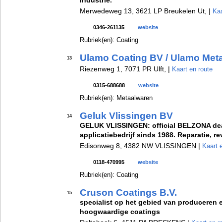
industrie.
Merwedeweg 13, 3621 LP Breukelen Ut, |
Kaa
0346-261135
website
Rubriek(en): Coating
Ulamo Coating BV / Ulamo Met
13
Riezenweg 1, 7071 PR Ulft, |
Kaart en route
0315-688688
website
Rubriek(en): Metaalwaren
Geluk Vlissingen BV
14
GELUK VLISSINGEN: official BELZONA de
applicatiebedrijf sinds 1988. Reparatie, r
Edisonweg 8, 4382 NW VLISSINGEN |
Kaart 
0118-470995
website
Rubriek(en): Coating
Cruson Coatings B.V.
15
specialist op het gebied van produceren
hoogwaardige coatings