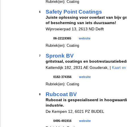
Rubriek(en): Coating
Safety Point Coatings
6
Juiste oplossing voor overlast van bijv gra
of bescherming van iets duurzaams!
Wijnroeierpad 13, 2613 ND Delft
06-22119365
website
Rubriek(en): Coating
Spronk BV
7
gritstraal, coatings en bootrestauratiebedr
Kattendijk 182, 2831 AE Gouderak, |
Kaart en 
0182-374356
website
Rubriek(en): Coating
Rubcoat BV
8
Rubcoat is gespecialiseerd in hoogwaard
industrie.
De Kempen 12, 6021 PZ BUDEL
0495-491916
website