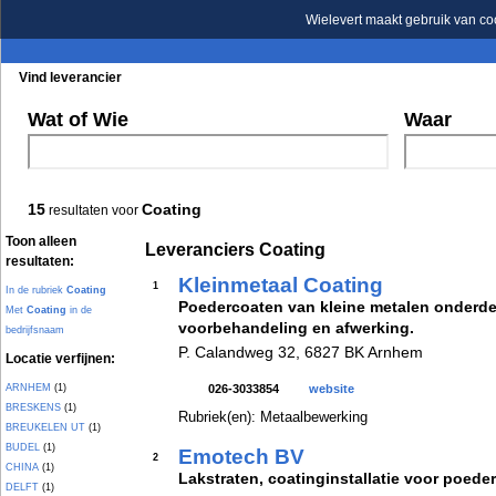
Wielevert maakt gebruik van co
Vind leverancier
Blader in de rubrieken
Blader in de merken
Wat of Wie
Waar
15
Coating
resultaten voor
Toon alleen
Leveranciers Coating
resultaten:
Kleinmetaal Coating
1
In de rubriek
Coating
Poedercoaten van kleine metalen onderdel
Met
Coating
in de
voorbehandeling en afwerking.
bedrijfsnaam
P. Calandweg 32, 6827 BK Arnhem
Locatie verfijnen:
ARNHEM
(1)
026-3033854
website
BRESKENS
(1)
Rubriek(en): Metaalbewerking
BREUKELEN UT
(1)
BUDEL
(1)
Emotech BV
2
CHINA
(1)
Lakstraten, coatinginstallatie voor poeder
DELFT
(1)