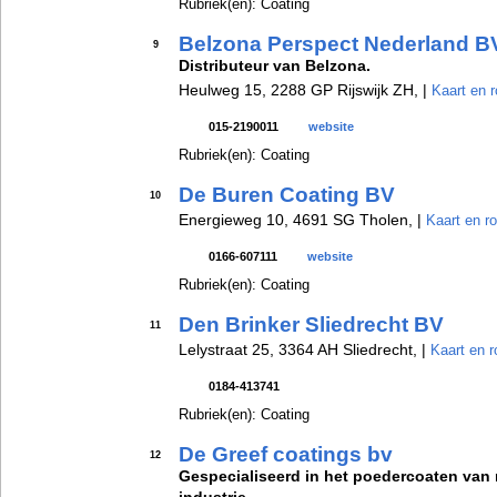
Rubriek(en): Coating
Belzona Perspect Nederland B
9
Distributeur van Belzona.
Heulweg 15, 2288 GP Rijswijk ZH, |
Kaart en r
015-2190011
website
Rubriek(en): Coating
De Buren Coating BV
10
Energieweg 10, 4691 SG Tholen, |
Kaart en r
0166-607111
website
Rubriek(en): Coating
Den Brinker Sliedrecht BV
11
Lelystraat 25, 3364 AH Sliedrecht, |
Kaart en r
0184-413741
Rubriek(en): Coating
De Greef coatings bv
12
Gespecialiseerd in het poedercoaten van