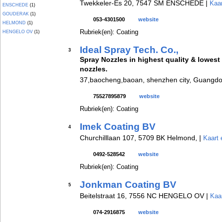
Twekkeler-Es 20, 7547 SM ENSCHEDE |
Kaar
ENSCHEDE
(1)
GOUDERAK
(1)
053-4301500
website
HELMOND
(1)
Rubriek(en): Coating
HENGELO OV
(1)
Ideal Spray Tech. Co.,
3
Spray Nozzles in highest quality & lowest
nozzles.
37,baocheng,baoan, shenzhen city, Guangdo
75527895879
website
Rubriek(en): Coating
Imek Coating BV
4
Churchilllaan 107, 5709 BK Helmond, |
Kaart 
0492-528542
website
Rubriek(en): Coating
Jonkman Coating BV
5
Beitelstraat 16, 7556 NC HENGELO OV |
Kaar
074-2916875
website