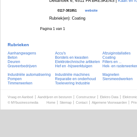
Deltahoek 6, 4511 PA BRESKENS |
Kaart en r
0117-381851
website
Rubriek(en): Coating
Pagina 1 van 1
Rubrieken
Aanhangwagens
Accu's
Afzuiginstallaties
Beton
Borstels en kwasten
Coating
Deuren
Elektrotechnische artikelen
Filters en ...
Graveerbedrijven
Hef en -hijswerktuigen
Hek- en rasterwerke
Industriële automatisering
Industriële machines
Magneten
Pompen
Reparatie en onderhoud
Siersmeedwerken
Timmerwerken
Toelevering Industrie
Vraag en Aanbod
Aandrijven en besturen
Constructeur
Elektro Data
Elektroni
©
MYbusinessmedia
Home
Sitemap
Contact
Algemene Voorwaarden
Pri