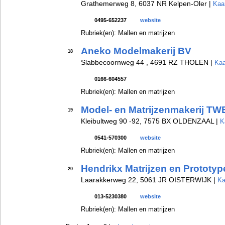
Grathemerweg 8, 6037 NR Kelpen-Oler |
Kaar
0495-652237
website
Rubriek(en): Mallen en matrijzen
Aneko Modelmakerij BV
18
Slabbecoornweg 44 , 4691 RZ THOLEN |
Kaa
0166-604557
Rubriek(en): Mallen en matrijzen
Model- en Matrijzenmakerij T
19
Kleibultweg 90 -92, 7575 BX OLDENZAAL |
K
0541-570300
website
Rubriek(en): Mallen en matrijzen
Hendrikx Matrijzen en Prototy
20
Laarakkerweg 22, 5061 JR OISTERWIJK |
Ka
013-5230380
website
Rubriek(en): Mallen en matrijzen