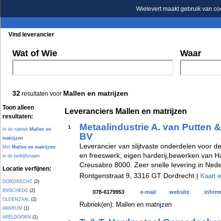
Wielevert maakt gebruik van co
Vind leverancier
Blader in de rubrieken
Blader in de merken
Wat of Wie
Waar
32
Mallen en matrijzen
resultaten voor
Toon alleen
Leveranciers Mallen en matrijzen
resultaten:
Metaalindustrie A. van Putten &
1
In de rubriek
Mallen en
BV
matrijzen
Leverancier van slijtvaste onderdelen voor d
Met
Mallen en matrijzen
en freeswerk, eigen harderij,bewerken van H
in de bedrijfsnaam
Creusabro 8000. Zeer snelle levering in Nede
Locatie verfijnen:
Rontgenstraat 9, 3316 GT Dordrecht |
Kaart e
DORDRECHT
(2)
ENSCHEDE
(2)
078-6179953
e-mail
website
inform
OLDENZAAL
(2)
Rubriek(en): Mallen en matrijzen
AKKRUM
(1)
APELDOORN
(1)