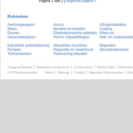
Pagina 1 van 2 |
volgende pagina »
Rubrieken
Aanhangwagens
Accu's
Afzuiginstallaties
Beton
Borstels en kwasten
Coating
Deuren
Elektrotechnische artikelen
Filters en ...
Graveerbedrijven
Hef en -hijswerktuigen
Hek- en rasterwerke
Industriële automatisering
Industriële machines
Magneten
Pompen
Reparatie en onderhoud
Siersmeedwerken
Timmerwerken
Toelevering Industrie
Vraag en Aanbod
Aandrijven en besturen
Constructeur
Elektro Data
Elektroni
©
MYbusinessmedia
Home
Sitemap
Contact
Algemene Voorwaarden
Pri