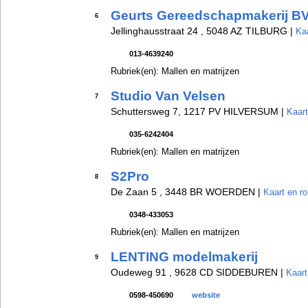
Geurts Gereedschapmakerij B
6
Jellinghausstraat 24 , 5048 AZ TILBURG |
Kaa
013-4639240
Rubriek(en): Mallen en matrijzen
Studio Van Velsen
7
Schuttersweg 7, 1217 PV HILVERSUM |
Kaart
035-6242404
Rubriek(en): Mallen en matrijzen
S2Pro
8
De Zaan 5 , 3448 BR WOERDEN |
Kaart en ro
0348-433053
Rubriek(en): Mallen en matrijzen
LENTING modelmakerij
9
Oudeweg 91 , 9628 CD SIDDEBUREN |
Kaart
0598-450690
website