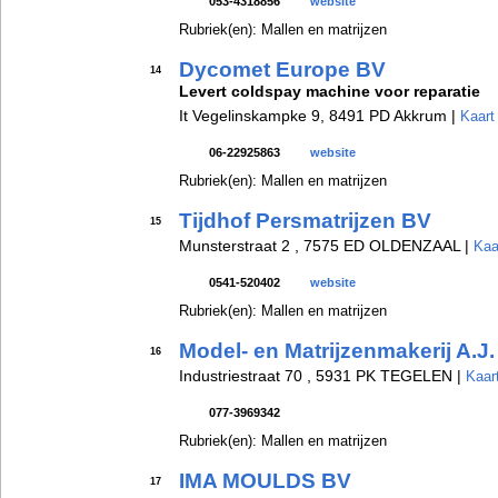
053-4318856
website
Rubriek(en): Mallen en matrijzen
Dycomet Europe BV
14
Levert coldspay machine voor reparatie
It Vegelinskampke 9, 8491 PD Akkrum |
Kaart
06-22925863
website
Rubriek(en): Mallen en matrijzen
Tijdhof Persmatrijzen BV
15
Munsterstraat 2 , 7575 ED OLDENZAAL |
Kaa
0541-520402
website
Rubriek(en): Mallen en matrijzen
Model- en Matrijzenmakerij A.J.
16
Industriestraat 70 , 5931 PK TEGELEN |
Kaar
077-3969342
Rubriek(en): Mallen en matrijzen
IMA MOULDS BV
17