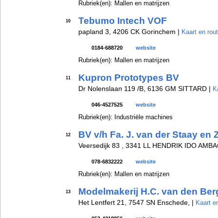
Rubriek(en): Mallen en matrijzen
Tebumo Intech VOF
10
papland 3, 4206 CK Gorinchem |
Kaart en rou
0184-688720
website
Rubriek(en): Mallen en matrijzen
Kupron Prototypes BV
11
Dr Nolenslaan 119 /B, 6136 GM SITTARD |
K
046-4527525
website
Rubriek(en): Industriële machines
BV v/h Fa. J. van der Staay en
12
Veersedijk 83 , 3341 LL HENDRIK IDO AMB
078-6832222
website
Rubriek(en): Mallen en matrijzen
Modelmakerij H.C. van den Ber
13
Het Lentfert 21, 7547 SN Enschede, |
Kaart e