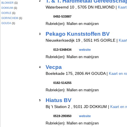
T. & T. Hardmetaal Gereedsch
2
BLOKKER
(1)
Waterbeemd 10 , 5705 DN HELMOND |
Kaart
DOKKUM
(1)
GOIRLE
(1)
0492-533887
GORINCHEM
(1)
Rubriek(en): Mallen en matrijzen
GOUDA
(1)
Pekago Kunststoffen BV
3
Nieuwkerksedijk 19 , 5051 HS GOIRLE |
Kaar
013-5348434
website
Rubriek(en): Mallen en matrijzen
Vecpa
4
Boelekade 175, 2806 AH GOUDA |
Kaart en r
0182-514255
Rubriek(en): Mallen en matrijzen
Hiatus BV
5
Bij 't Station 2 , 9101 JD DOKKUM |
Kaart en r
0519-295950
website
Rubriek(en): Mallen en matrijzen