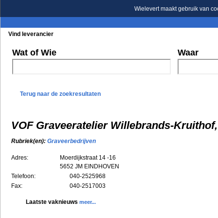
Wielevert maakt gebruik van co
Vind leverancier
Blader in de rubrieken
Blader in de merken
Wat of Wie
Waar
Terug naar de zoekresultaten
VOF Graveeratelier Willebrands-Kruith
Rubriek(en):
Graveerbedrijven
Adres:
Moerdijkstraat 14 -16
5652 JM
EINDHOVEN
Telefoon:
040-2525968
Fax:
040-2517003
Laatste vaknieuws
meer...