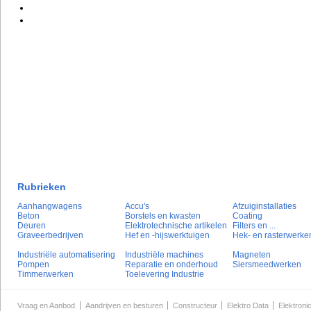
Rubrieken
Aanhangwagens
Accu's
Afzuiginstallaties
Beton
Borstels en kwasten
Coating
Deuren
Elektrotechnische artikelen
Filters en ...
Graveerbedrijven
Hef en -hijswerktuigen
Hek- en rasterwerke
Industriële automatisering
Industriële machines
Magneten
Pompen
Reparatie en onderhoud
Siersmeedwerken
Timmerwerken
Toelevering Industrie
Vraag en Aanbod
Aandrijven en besturen
Constructeur
Elektro Data
Elektroni