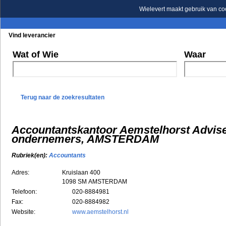
Wielevert maakt gebruik van co
Vind leverancier
Blader in de rubrieken
Blader in de merken
Wat of Wie
Waar
Terug naar de zoekresultaten
Accountantskantoor Aemstelhorst Advis
ondernemers, AMSTERDAM
Rubriek(en):
Accountants
Adres:
Kruislaan 400
1098 SM
AMSTERDAM
Telefoon:
020-8884981
Fax:
020-8884982
Website:
www.aemstelhorst.nl