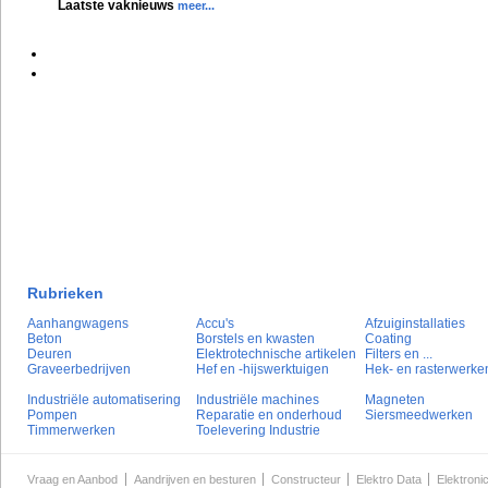
Laatste vaknieuws
meer...
Rubrieken
Aanhangwagens
Accu's
Afzuiginstallaties
Beton
Borstels en kwasten
Coating
Deuren
Elektrotechnische artikelen
Filters en ...
Graveerbedrijven
Hef en -hijswerktuigen
Hek- en rasterwerke
Industriële automatisering
Industriële machines
Magneten
Pompen
Reparatie en onderhoud
Siersmeedwerken
Timmerwerken
Toelevering Industrie
Vraag en Aanbod
Aandrijven en besturen
Constructeur
Elektro Data
Elektroni