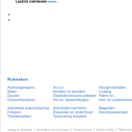
Laatste vaknieuws
meer...
Rubrieken
Aanhangwagens
Accu's
Afzuiginstallaties
Beton
Borstels en kwasten
Coating
Deuren
Elektrotechnische artikelen
Filters en ...
Graveerbedrijven
Hef en -hijswerktuigen
Hek- en rasterwerke
Industriële automatisering
Industriële machines
Magneten
Pompen
Reparatie en onderhoud
Siersmeedwerken
Timmerwerken
Toelevering Industrie
Vraag en Aanbod
Aandrijven en besturen
Constructeur
Elektro Data
Elektroni