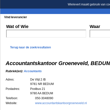
Wielevert maakt gebruik van co
Vind leverancier
Blader in de rubrieken
Blader in de merken
Wat of Wie
Waar
Terug naar de zoekresultaten
Accountantskantoor Groeneveld, BEDU
Rubriek(en):
Accountants
Adres:
De Vlijt 2 /B
9781 NR
BEDUM
Postadres:
Postbus 21
9780 AA BEDUM
Telefoon:
050-3048090
Website:
www.accountantskantoorgroeneveld.nl