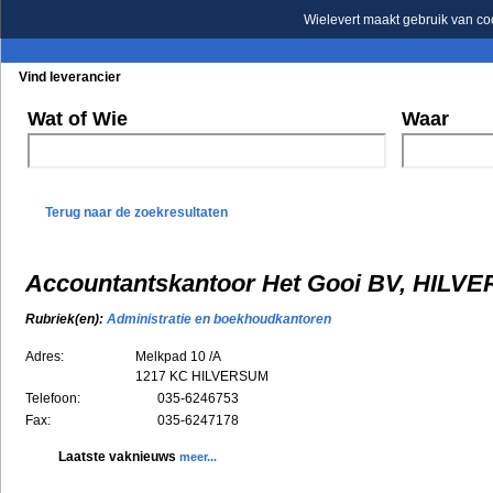
Wielevert maakt gebruik van co
Vind leverancier
Blader in de rubrieken
Blader in de merken
Wat of Wie
Waar
Terug naar de zoekresultaten
Accountantskantoor Het Gooi BV, HILV
Rubriek(en):
Administratie en boekhoudkantoren
Adres:
Melkpad 10 /A
1217 KC
HILVERSUM
Telefoon:
035-6246753
Fax:
035-6247178
Laatste vaknieuws
meer...