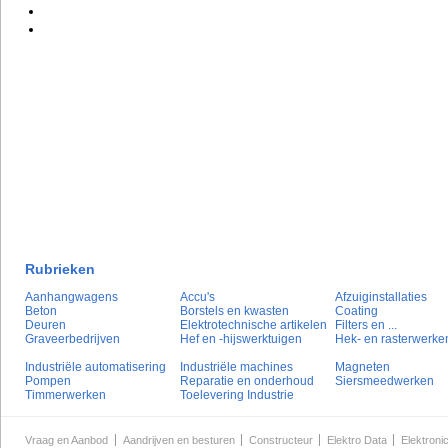
Rubrieken
Aanhangwagens
Accu's
Afzuiginstallaties
Beton
Borstels en kwasten
Coating
Deuren
Elektrotechnische artikelen
Filters en ...
Graveerbedrijven
Hef en -hijswerktuigen
Hek- en rasterwerke
Industriële automatisering
Industriële machines
Magneten
Pompen
Reparatie en onderhoud
Siersmeedwerken
Timmerwerken
Toelevering Industrie
Vraag en Aanbod
Aandrijven en besturen
Constructeur
Elektro Data
Elektroni