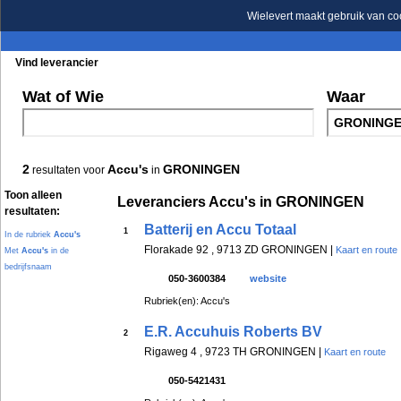
Wielevert maakt gebruik van co
Vind leverancier
Blader in de rubrieken
Blader in de merken
Wat of Wie
Waar
2
Accu's
GRONINGEN
resultaten voor
in
Toon alleen
Leveranciers Accu's in GRONINGEN
resultaten:
Batterij en Accu Totaal
1
In de rubriek
Accu's
Florakade 92 , 9713 ZD GRONINGEN |
Kaart en route
Met
Accu's
in de
bedrijfsnaam
050-3600384
website
Rubriek(en): Accu's
E.R. Accuhuis Roberts BV
2
Rigaweg 4 , 9723 TH GRONINGEN |
Kaart en route
050-5421431