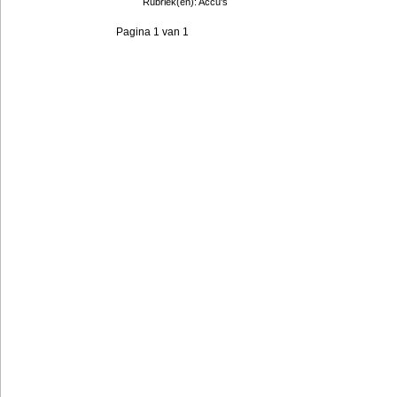
Rubriek(en): Accu's
Pagina 1 van 1