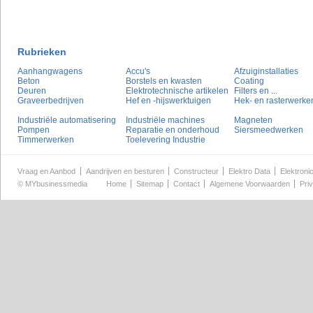
Rubrieken
Aanhangwagens
Accu's
Afzuiginstallaties
Beton
Borstels en kwasten
Coating
Deuren
Elektrotechnische artikelen
Filters en ...
Graveerbedrijven
Hef en -hijswerktuigen
Hek- en rasterwerke
Industriële automatisering
Industriële machines
Magneten
Pompen
Reparatie en onderhoud
Siersmeedwerken
Timmerwerken
Toelevering Industrie
Vraag en Aanbod
Aandrijven en besturen
Constructeur
Elektro Data
Elektroni
©
MYbusinessmedia
Home
Sitemap
Contact
Algemene Voorwaarden
Pri