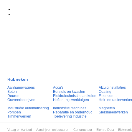
Rubrieken
Aanhangwagens
Accu's
Afzuiginstallaties
Beton
Borstels en kwasten
Coating
Deuren
Elektrotechnische artikelen
Filters en ...
Graveerbedrijven
Hef en -hijswerktuigen
Hek- en rasterwerke
Industriële automatisering
Industriële machines
Magneten
Pompen
Reparatie en onderhoud
Siersmeedwerken
Timmerwerken
Toelevering Industrie
Vraag en Aanbod
Aandrijven en besturen
Constructeur
Elektro Data
Elektroni