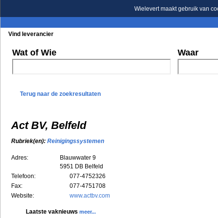
Wielevert maakt gebruik van co
Vind leverancier
Blader in de rubrieken
Blader in de merken
Wat of Wie
Waar
Terug naar de zoekresultaten
Act BV, Belfeld
Rubriek(en):
Reinigingssystemen
Adres:
Blauwwater 9
5951 DB
Belfeld
Telefoon:
077-4752326
Fax:
077-4751708
Website:
www.actbv.com
Laatste vaknieuws
meer...