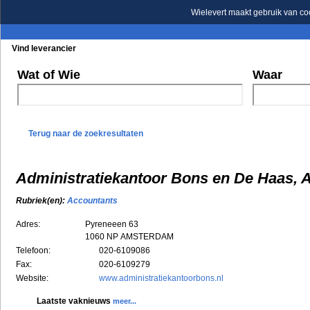
Wielevert maakt gebruik van co
Vind leverancier
Blader in de rubrieken
Blader in de merken
Wat of Wie
Waar
Terug naar de zoekresultaten
Administratiekantoor Bons en De Haa
Rubriek(en):
Accountants
Adres:
Pyreneeen 63
1060 NP
AMSTERDAM
Telefoon:
020-6109086
Fax:
020-6109279
Website:
www.administratiekantoorbons.nl
Laatste vaknieuws
meer...