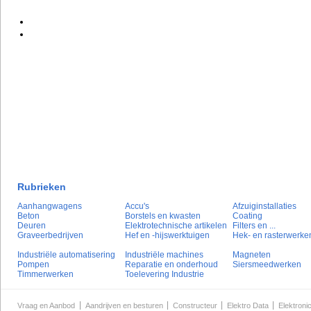
Rubrieken
Aanhangwagens
Accu's
Afzuiginstallaties
Beton
Borstels en kwasten
Coating
Deuren
Elektrotechnische artikelen
Filters en ...
Graveerbedrijven
Hef en -hijswerktuigen
Hek- en rasterwerke
Industriële automatisering
Industriële machines
Magneten
Pompen
Reparatie en onderhoud
Siersmeedwerken
Timmerwerken
Toelevering Industrie
Vraag en Aanbod
Aandrijven en besturen
Constructeur
Elektro Data
Elektroni