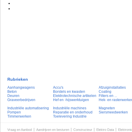
Rubrieken
Aanhangwagens
Accu's
Afzuiginstallaties
Beton
Borstels en kwasten
Coating
Deuren
Elektrotechnische artikelen
Filters en ...
Graveerbedrijven
Hef en -hijswerktuigen
Hek- en rasterwerke
Industriële automatisering
Industriële machines
Magneten
Pompen
Reparatie en onderhoud
Siersmeedwerken
Timmerwerken
Toelevering Industrie
Vraag en Aanbod
Aandrijven en besturen
Constructeur
Elektro Data
Elektroni