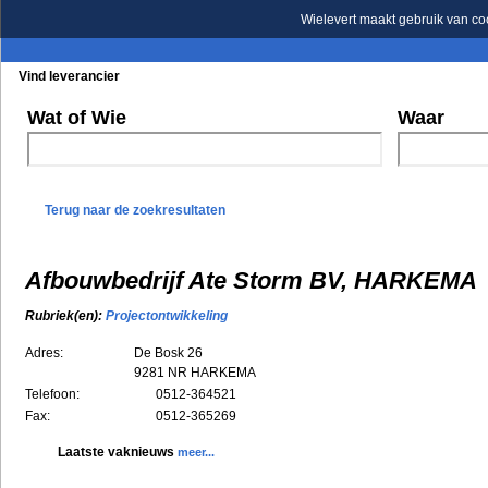
Wielevert maakt gebruik van co
Vind leverancier
Blader in de rubrieken
Blader in de merken
Wat of Wie
Waar
Terug naar de zoekresultaten
Afbouwbedrijf Ate Storm BV, HARKEMA
Rubriek(en):
Projectontwikkeling
Adres:
De Bosk 26
9281 NR
HARKEMA
Telefoon:
0512-364521
Fax:
0512-365269
Laatste vaknieuws
meer...