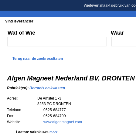
Wielevert maakt gebruik van co
Vind leverancier
Blader in de rubrieken
Blader in de merken
Wat of Wie
Waar
Terug naar de zoekresultaten
Algen Magneet Nederland BV, DRONTEN
Rubriek(en):
Borstels en kwasten
Adres:
De Amstel 1 -3
8253 PC
DRONTEN
Telefoon:
0525-684777
Fax:
0525-684799
Website:
www.algenmagnet.com
Laatste vaknieuws
meer...