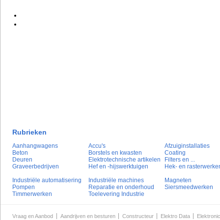
Rubrieken
Aanhangwagens
Accu's
Afzuiginstallaties
Beton
Borstels en kwasten
Coating
Deuren
Elektrotechnische artikelen
Filters en ...
Graveerbedrijven
Hef en -hijswerktuigen
Hek- en rasterwerke
Industriële automatisering
Industriële machines
Magneten
Pompen
Reparatie en onderhoud
Siersmeedwerken
Timmerwerken
Toelevering Industrie
Vraag en Aanbod
Aandrijven en besturen
Constructeur
Elektro Data
Elektroni