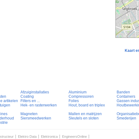
Kaart e
Afzuiginstallaties
Aluminium
Banden
sten
Coating
Compressoren
Containers
e artikelen
Filters en ...
Folies
Gassen indust
tuigen
Hek- en rasterwerken
Hout, board en triplex
Houtbewerki
hines
Magneten
Mallen en matrijzen
Organisatieb
nderhoud
Siersmeedwerken
Sleutels en sloten
Smederijen
strie
structeur
Elektro Data
Elektronica
EngineersOnline