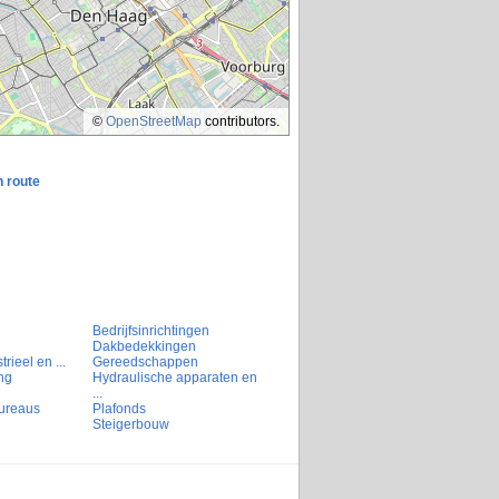
©
OpenStreetMap
contributors.
n route
Bedrijfsinrichtingen
Dakbedekkingen
rieel en ...
Gereedschappen
ng
Hydraulische apparaten en
...
ureaus
Plafonds
Steigerbouw