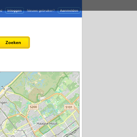
gd
Inloggen
Nieuwe gebruiker?
Aanmelden
Adverteren
Persbericht plaatsen
Zoeken