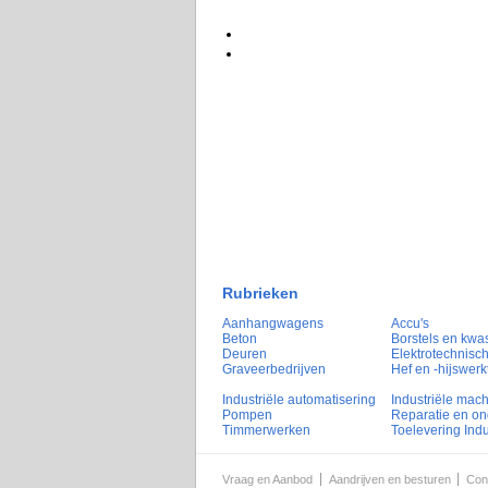
Rubrieken
Aanhangwagens
Accu's
Beton
Borstels en kwa
Deuren
Elektrotechnisch
Graveerbedrijven
Hef en -hijswerk
Industriële automatisering
Industriële mac
Pompen
Reparatie en o
Timmerwerken
Toelevering Indu
Vraag en Aanbod
Aandrijven en besturen
Con