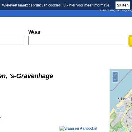
Wielevert maakt gebruik van cookies. Klik
hier
voor meer informatie.
Sluiten
U bent nog niet ingelo
E-mail nieuwsbrief
n
Blader in de merken
Persberichten
Waar
n, 's-Gravenhage
+
–
/