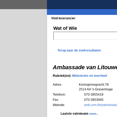
Vind leverancier
Blader in de rubrieke
Wat of Wie
Terug naar de zoekresultaten
Ambassade van Litouwe
Rubriek(en):
Ministeries en overheid
Adres:
Koninginnegracht 78
2514 AH
's-Gravenhage
Telefoon:
070-3855418
Fax:
070-3853940
Website:
amb.urm.lt/nyderlandai
Laatste vaknieuws
meer...