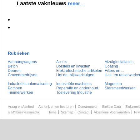
Laatste vaknieuws
meer...
Rubrieken
Aanhangwagens
Accu's
Afzuiginstallaties
Beton
Borstels en kwasten
Coating
Deuren
Elektrotechnische artikelen
Filters en ...
Graveerbedrijven
Hef en -hijswerktuigen
Hek- en rasterwerke
Industriële automatisering
Industriële machines
Magneten
Pompen
Reparatie en onderhoud
Siersmeedwerken
Timmerwerken
Toelevering Industrie
Vraag en Aanbod
Aandrijven en besturen
Constructeur
Elektro Data
Elektroni
©
MYbusinessmedia
Home
Sitemap
Contact
Algemene Voorwaarden
Pri