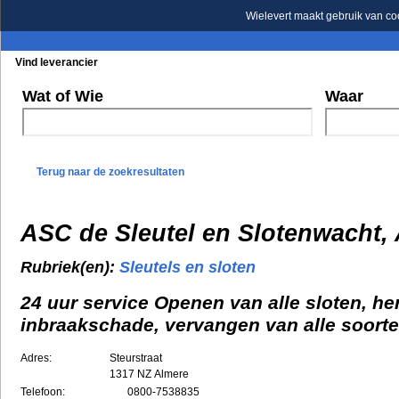
Wielevert maakt gebruik van co
Vind leverancier
Blader in de rubrieken
Blader in de merken
Wat of Wie
Waar
Terug naar de zoekresultaten
ASC de Sleutel en Slotenwacht,
Rubriek(en):
Sleutels en sloten
24 uur service Openen van alle sloten, he
inbraakschade, vervangen van alle soorte
Adres:
Steurstraat
1317 NZ
Almere
Telefoon:
0800-7538835