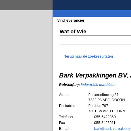
Vind leverancier
Blader in de rubrieke
Wat of Wie
Terug naar de zoekresultaten
Bark Verpakkingen B
Rubriek(en):
Industriële machines
Adres:
Paramariboweg 51
7333 PA
APELDOORN
Postadres:
Postbus 797
7301 BA APELDOORN
Telefoon:
055-5423869
Fax:
055-5423911
E-mail:
bark@bark-verpakkin