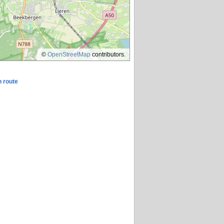
©
OpenStreetMap
contributors.
n route