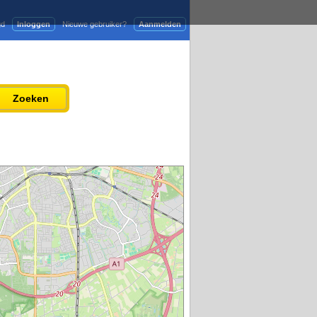
gd
Inloggen
Nieuwe gebruiker?
Aanmelden
Adverteren
Persbericht plaatsen
Zoeken