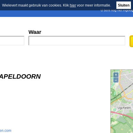
Wielevert maakt gebruik van cookies. Klik
hier
voor meer informatie.
Sluiten
U bent nog niet ingelo
E-mail nieuwsbrief
n
Blader in de merken
Persberichten
Waar
V, APELDOORN
+
–
gen.com