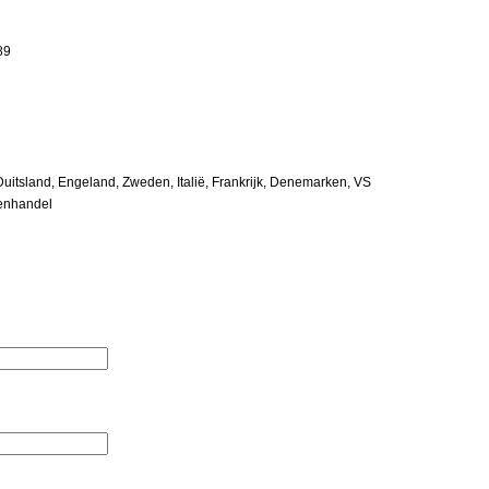
89
Duitsland, Engeland, Zweden, Italië, Frankrijk, Denemarken, VS
enhandel