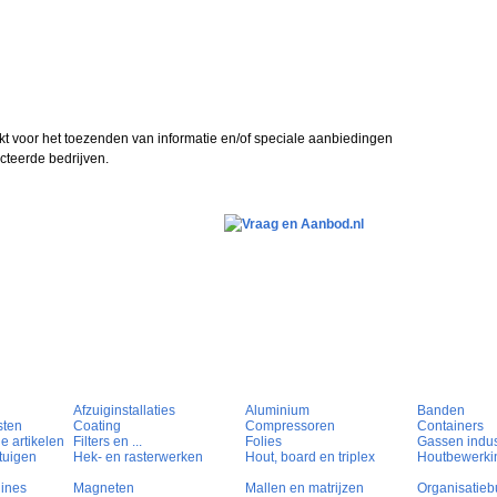
kt voor het toezenden van informatie en/of speciale aanbiedingen
teerde bedrijven.
Afzuiginstallaties
Aluminium
Banden
sten
Coating
Compressoren
Containers
e artikelen
Filters en ...
Folies
Gassen indust
tuigen
Hek- en rasterwerken
Hout, board en triplex
Houtbewerki
hines
Magneten
Mallen en matrijzen
Organisatieb