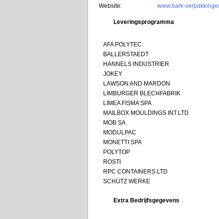
Website:
www.bark-verpakkinge
Leveringsprogramma
AFA POLYTEC
BALLERSTAEDT
HANNELS INDUSTRIER
JOKEY
LAWSON AND MARDON
LIMBURGER BLECHFABRIK
LIMEA FISMA SPA
MAILBOX MOULDINGS INT.LTD
MOB SA
MODULPAC
MONETTI SPA
POLYTOP
ROSTI
RPC CONTAINERS LTD
SCHÜTZ WERKE
Extra Bedrijfsgegevens