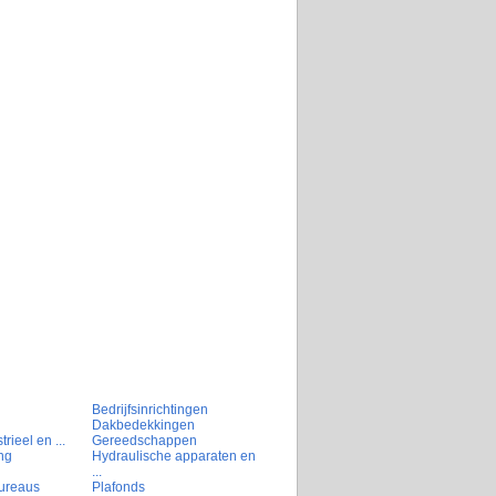
Bedrijfsinrichtingen
Dakbedekkingen
rieel en ...
Gereedschappen
ng
Hydraulische apparaten en
...
ureaus
Plafonds