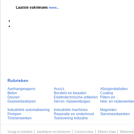
Laatste vaknieuws
meer...
Rubrieken
Aanhangwagens
Accu's
Afzuiginstallaties
Beton
Borstels en kwasten
Coating
Deuren
Elektrotechnische artikelen
Filters en ...
Graveerbedrijven
Hef en -hijswerktuigen
Hek- en rasterwerke
Industriële automatisering
Industriële machines
Magneten
Pompen
Reparatie en onderhoud
Siersmeedwerken
Timmerwerken
Toelevering Industrie
Vraag en Aanbod
Aandrijven en besturen
Constructeur
Elektro Data
Elektroni