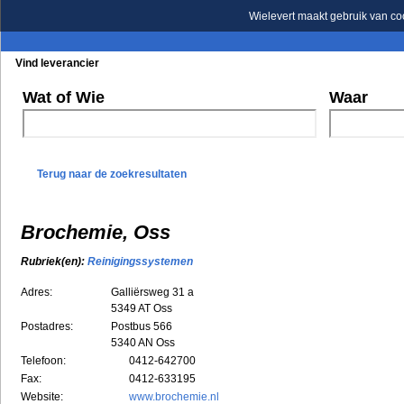
Wielevert maakt gebruik van co
Vind leverancier
Blader in de rubrieken
Blader in de merken
Wat of Wie
Waar
Terug naar de zoekresultaten
Brochemie, Oss
Rubriek(en):
Reinigingssystemen
Adres:
Galliërsweg 31 a
5349 AT
Oss
Postadres:
Postbus 566
5340 AN Oss
Telefoon:
0412-642700
Fax:
0412-633195
Website:
www.brochemie.nl