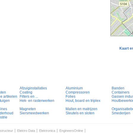
Kaart e
Afzuiginstallaties
Aluminium
Banden
sten
Coating
Compressoren
Containers
e artikelen
Filters en ...
Folies
Gassen indust
tuigen
Hek- en rasterwerken
Hout, board en triplex
Houtbewerki
hines
Magneten
Mallen en matrijzen
Organisatieb
nderhoud
Siersmeedwerken
Sleutels en sloten
Smederijen
strie
structeur
Elektro Data
Elektronica
EngineersOnline