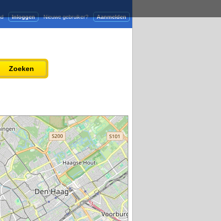
gd
Inloggen
Nieuwe gebruiker?
Aanmelden
Adverteren
Persbericht plaatsen
Zoeken