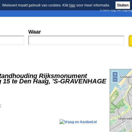
Wielevert maakt gebruik van cookies. Klik
hier
voor meer informatie.
Sluiten
U bent nog niet ingelo
E-mail nieuwsbrief
n
Blader in de merken
Persberichten
Waar
nstandhouding Rijksmonument
+
eg 15 te Den Haag, 'S-GRAVENHAGE
–
E