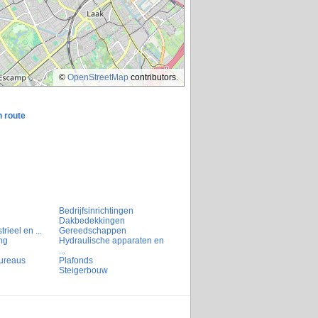
©
OpenStreetMap
contributors.
n route
Bedrijfsinrichtingen
Dakbedekkingen
rieel en ...
Gereedschappen
ng
Hydraulische apparaten en
...
ureaus
Plafonds
Steigerbouw