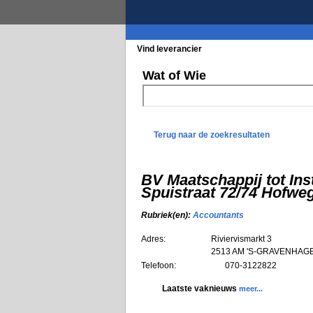
Vind leverancier
Blader in de rubrieke
Wat of Wie
Terug naar de zoekresultaten
BV Maatschappij tot I
Spuistraat 72/74 Hofw
Rubriek(en):
Accountants
Adres:
Riviervismarkt 3
2513 AM
'S-GRAVENHAG
Telefoon:
070-3122822
Laatste vaknieuws
meer...