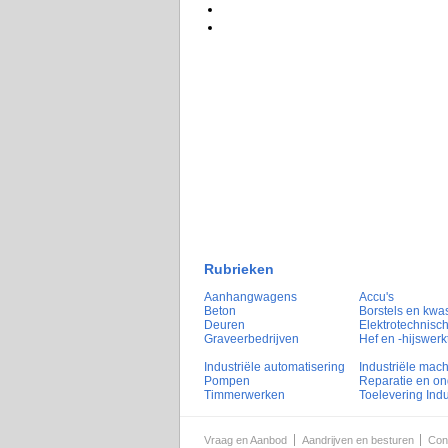
Rubrieken
Aanhangwagens
Accu's
Beton
Borstels en kwa
Deuren
Elektrotechnisch
Graveerbedrijven
Hef en -hijswerk
Industriële automatisering
Industriële mac
Pompen
Reparatie en o
Timmerwerken
Toelevering Indu
Vraag en Aanbod
Aandrijven en besturen
Con