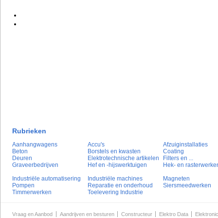
Rubrieken
Aanhangwagens
Accu's
Afzuiginstallaties
Beton
Borstels en kwasten
Coating
Deuren
Elektrotechnische artikelen
Filters en ...
Graveerbedrijven
Hef en -hijswerktuigen
Hek- en rasterwerke
Industriële automatisering
Industriële machines
Magneten
Pompen
Reparatie en onderhoud
Siersmeedwerken
Timmerwerken
Toelevering Industrie
Vraag en Aanbod
Aandrijven en besturen
Constructeur
Elektro Data
Elektroni