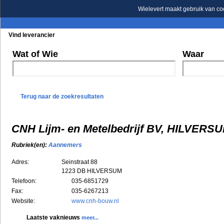
Wielevert maakt gebruik van co
Vind leverancier
Blader in de rubrieken
Blader in de merken
Wat of Wie
Waar
Terug naar de zoekresultaten
CNH Lijm- en Metelbedrijf BV, HILVERS
Rubriek(en):
Aannemers
Adres:
Seinstraat 88
1223 DB
HILVERSUM
Telefoon:
035-6851729
Fax:
035-6267213
Website:
www.cnh-bouw.nl
Laatste vaknieuws
meer...