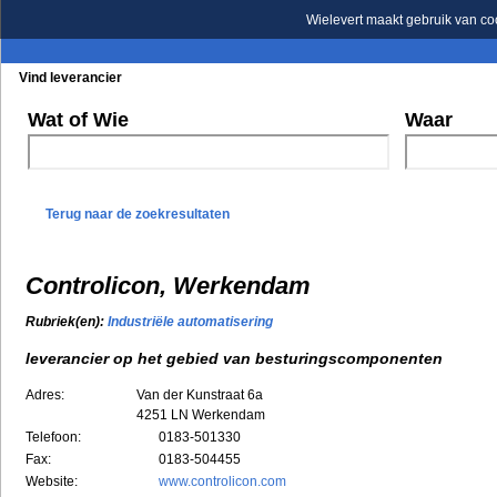
Wielevert maakt gebruik van co
Vind leverancier
Blader in de rubrieken
Blader in de merken
Wat of Wie
Waar
Terug naar de zoekresultaten
Controlicon, Werkendam
Rubriek(en):
Industriële automatisering
leverancier op het gebied van besturingscomponenten
Adres:
Van der Kunstraat 6a
4251 LN
Werkendam
Telefoon:
0183-501330
Fax:
0183-504455
Website:
www.controlicon.com