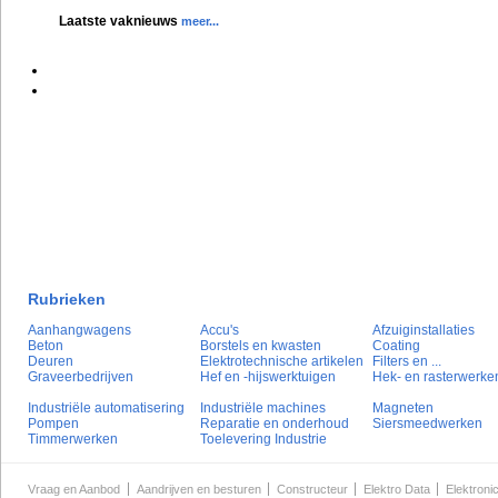
Laatste vaknieuws
meer...
Rubrieken
Aanhangwagens
Accu's
Afzuiginstallaties
Beton
Borstels en kwasten
Coating
Deuren
Elektrotechnische artikelen
Filters en ...
Graveerbedrijven
Hef en -hijswerktuigen
Hek- en rasterwerke
Industriële automatisering
Industriële machines
Magneten
Pompen
Reparatie en onderhoud
Siersmeedwerken
Timmerwerken
Toelevering Industrie
Vraag en Aanbod
Aandrijven en besturen
Constructeur
Elektro Data
Elektroni