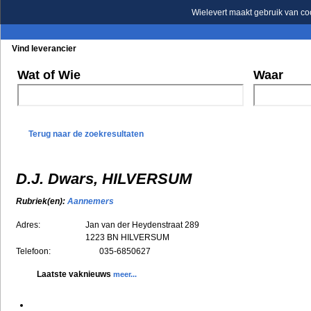
Wielevert maakt gebruik van co
Vind leverancier
Blader in de rubrieken
Blader in de merken
Wat of Wie
Waar
Terug naar de zoekresultaten
D.J. Dwars, HILVERSUM
Rubriek(en):
Aannemers
Adres:
Jan van der Heydenstraat 289
1223 BN
HILVERSUM
Telefoon:
035-6850627
Laatste vaknieuws
meer...