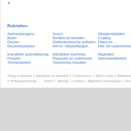
Rubrieken
Aanhangwagens
Accu's
Afzuiginstallaties
Beton
Borstels en kwasten
Coating
Deuren
Elektrotechnische artikelen
Filters en ...
Graveerbedrijven
Hef en -hijswerktuigen
Hek- en rasterwerke
Industriële automatisering
Industriële machines
Magneten
Pompen
Reparatie en onderhoud
Siersmeedwerken
Timmerwerken
Toelevering Industrie
Vraag en Aanbod
Aandrijven en besturen
Constructeur
Elektro Data
Elektroni
©
MYbusinessmedia
Home
Sitemap
Contact
Algemene Voorwaarden
Pri