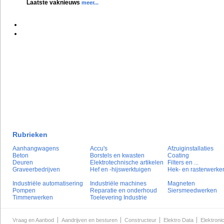
Laatste vaknieuws
meer...
Rubrieken
Aanhangwagens
Accu's
Afzuiginstallaties
Beton
Borstels en kwasten
Coating
Deuren
Elektrotechnische artikelen
Filters en ...
Graveerbedrijven
Hef en -hijswerktuigen
Hek- en rasterwerke
Industriële automatisering
Industriële machines
Magneten
Pompen
Reparatie en onderhoud
Siersmeedwerken
Timmerwerken
Toelevering Industrie
Vraag en Aanbod
Aandrijven en besturen
Constructeur
Elektro Data
Elektroni