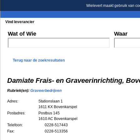
Wielevert maakt gebruik van co
Vind leverancier
Blader in de rubrieken
Blader in de merken
Wat of Wie
Waar
Terug naar de zoekresultaten
Damiate Frais- en Graveerinrichting, Bo
Rubriek(en):
Graveerbedrijven
Adres:
Stationslaan 1
1611 KX
Bovenkarspel
Postadres:
Postbus 145
1610 AC Bovenkarspel
Telefoon:
0228-517443
Fax:
0228-513356