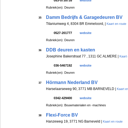
053-5735735
website
Rubriek(en): Deuren
Damm Bedrijfs & Garagedeuren BV
35
Titaniumweg 4, 8304 BR Emmeloord, |
Kaart en route
0527-201777
website
Rubriek(en): Deuren
DDB deuren en kasten
36
Josephine Bakerstraat 77 , 1311 GC ALMERE |
Kaart 
036-5467192
website
Rubriek(en): Deuren
Hörmann Nederland BV
37
Harselaarseweg 90, 3771 MB BARNEVELD |
Kaart e
0342-429400
website
Rubriek(en): Bouwmaterialen en -machines
Flexi-Force BV
38
Hanzeweg 19, 3771 NG Barneveld |
Kaart en route