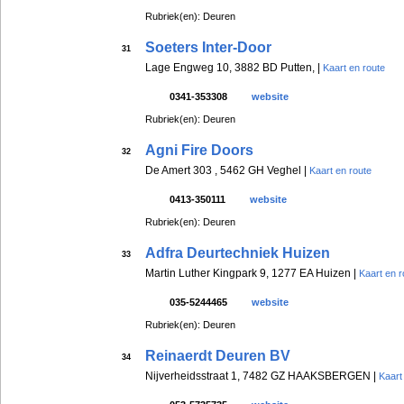
Rubriek(en): Deuren
Soeters Inter-Door
31
Lage Engweg 10, 3882 BD Putten, |
Kaart en route
0341-353308
website
Rubriek(en): Deuren
Agni Fire Doors
32
De Amert 303 , 5462 GH Veghel |
Kaart en route
0413-350111
website
Rubriek(en): Deuren
Adfra Deurtechniek Huizen
33
Martin Luther Kingpark 9, 1277 EA Huizen |
Kaart en r
035-5244465
website
Rubriek(en): Deuren
Reinaerdt Deuren BV
34
Nijverheidsstraat 1, 7482 GZ HAAKSBERGEN |
Kaart