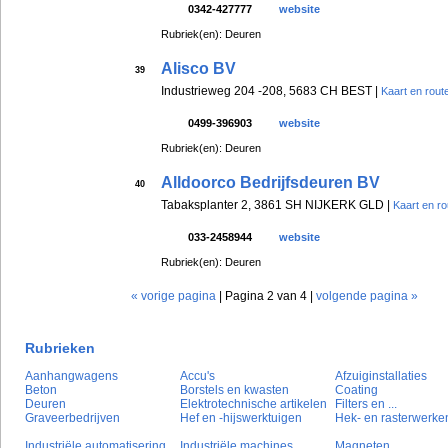
0342-427777
website
Rubriek(en): Deuren
Alisco BV
39
Industrieweg 204 -208, 5683 CH BEST |
Kaart en rout
0499-396903
website
Rubriek(en): Deuren
Alldoorco Bedrijfsdeuren BV
40
Tabaksplanter 2, 3861 SH NIJKERK GLD |
Kaart en ro
033-2458944
website
Rubriek(en): Deuren
« vorige pagina
| Pagina 2 van 4 |
volgende pagina »
Rubrieken
Aanhangwagens
Accu's
Afzuiginstallaties
Beton
Borstels en kwasten
Coating
Deuren
Elektrotechnische artikelen
Filters en ...
Graveerbedrijven
Hef en -hijswerktuigen
Hek- en rasterwerke
Industriële automatisering
Industriële machines
Magneten