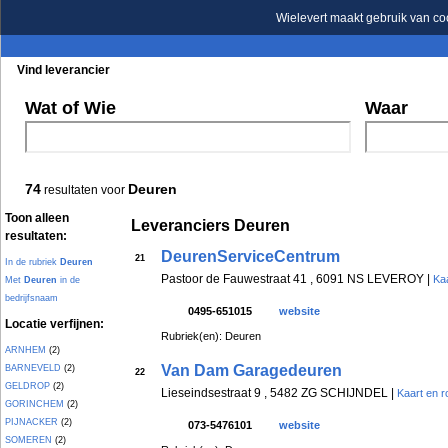
Wielevert maakt gebruik van co
Vind leverancier
Blader in de rubrieken
Blader in de merken
Wat of Wie
Waar
74
Deuren
resultaten voor
Toon alleen
Leveranciers Deuren
resultaten:
DeurenServiceCentrum
21
In de rubriek
Deuren
Pastoor de Fauwestraat 41 , 6091 NS LEVEROY |
Kaa
Met
Deuren
in de
bedrijfsnaam
0495-651015
website
Locatie verfijnen:
Rubriek(en): Deuren
ARNHEM
(2)
Van Dam Garagedeuren
BARNEVELD
(2)
22
GELDROP
(2)
Lieseindsestraat 9 , 5482 ZG SCHIJNDEL |
Kaart en r
GORINCHEM
(2)
PIJNACKER
(2)
073-5476101
website
SOMEREN
(2)