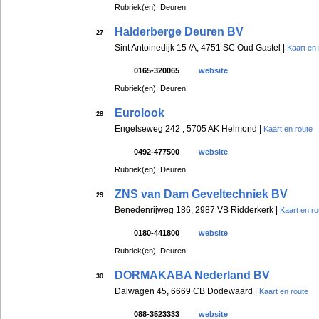
Rubriek(en): Deuren
Halderberge Deuren BV
27
Sint Antoinedijk 15 /A, 4751 SC Oud Gastel |
Kaart en 
0165-320065
website
Rubriek(en): Deuren
Eurolook
28
Engelseweg 242 , 5705 AK Helmond |
Kaart en route
0492-477500
website
Rubriek(en): Deuren
ZNS van Dam Geveltechniek BV
29
Benedenrijweg 186, 2987 VB Ridderkerk |
Kaart en ro
0180-441800
website
Rubriek(en): Deuren
DORMAKABA Nederland BV
30
Dalwagen 45, 6669 CB Dodewaard |
Kaart en route
088-3523333
website