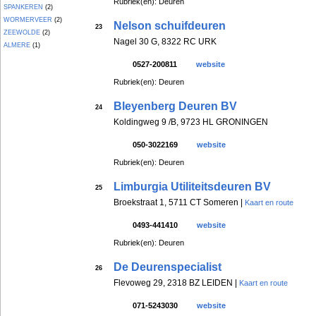
Rubriek(en): Deuren
SPANKEREN
(2)
WORMERVEER
(2)
Nelson schuifdeuren
23
ZEEWOLDE
(2)
Nagel 30 G, 8322 RC URK
ALMERE
(1)
0527-200811
website
Rubriek(en): Deuren
Bleyenberg Deuren BV
24
Koldingweg 9 /B, 9723 HL GRONINGEN
050-3022169
website
Rubriek(en): Deuren
Limburgia Utiliteitsdeuren BV
25
Broekstraat 1, 5711 CT Someren |
Kaart en route
0493-441410
website
Rubriek(en): Deuren
De Deurenspecialist
26
Flevoweg 29, 2318 BZ LEIDEN |
Kaart en route
071-5243030
website