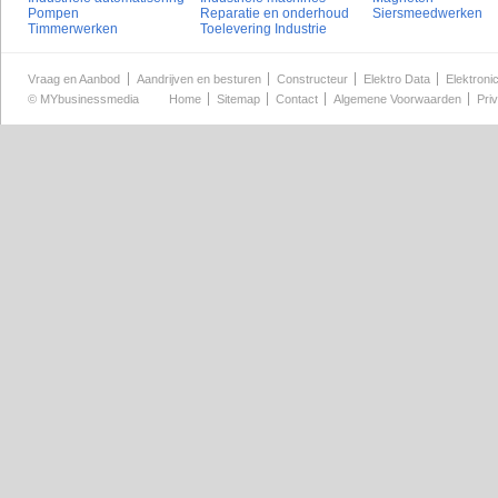
Pompen
Reparatie en onderhoud
Siersmeedwerken
Timmerwerken
Toelevering Industrie
Vraag en Aanbod
Aandrijven en besturen
Constructeur
Elektro Data
Elektroni
©
MYbusinessmedia
Home
Sitemap
Contact
Algemene Voorwaarden
Pri