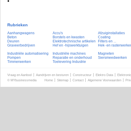
Rubrieken
Aanhangwagens
Accu's
Afzuiginstallaties
Beton
Borstels en kwasten
Coating
Deuren
Elektrotechnische artikelen
Filters en ...
Graveerbedrijven
Hef en -hijswerktuigen
Hek- en rasterwerke
Industriële automatisering
Industriële machines
Magneten
Pompen
Reparatie en onderhoud
Siersmeedwerken
Timmerwerken
Toelevering Industrie
Vraag en Aanbod
Aandrijven en besturen
Constructeur
Elektro Data
Elektroni
©
MYbusinessmedia
Home
Sitemap
Contact
Algemene Voorwaarden
Pri