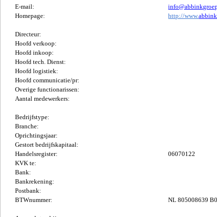
E-mail:
info@abbinkgroep
Homepage:
http://www.
abbink
Directeur:
Hoofd verkoop:
Hoofd inkoop:
Hoofd tech. Dienst:
Hoofd logistiek:
Hoofd communicatie/pr:
Overige functionarissen:
Aantal medewerkers:
Bedrijfstype:
Branche:
Oprichtingsjaar:
Gestort bedrijfskapitaal:
Handelsregister:
06070122
KVK te:
Bank:
Bankrekening:
Postbank:
BTWnummer:
NL 805008639 B