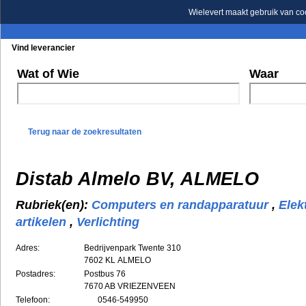
Wielevert maakt gebruik van co
Vind leverancier
Blader in de rubrieken
Blader in de merken
Wat of Wie
Waar
Terug naar de zoekresultaten
Distab Almelo BV, ALMELO
Rubriek(en):
Computers en randapparatuur
,
Elek
artikelen
,
Verlichting
Adres:
Bedrijvenpark Twente 310
7602 KL
ALMELO
Postadres:
Postbus 76
7670 AB VRIEZENVEEN
Telefoon:
0546-549950