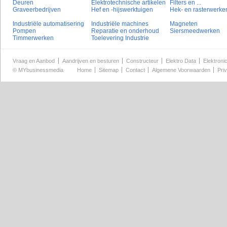
Deuren
Elektrotechnische artikelen
Filters en ...
Graveerbedrijven
Hef en -hijswerktuigen
Hek- en rasterwerke
Industriële automatisering
Industriële machines
Magneten
Pompen
Reparatie en onderhoud
Siersmeedwerken
Timmerwerken
Toelevering Industrie
Vraag en Aanbod
Aandrijven en besturen
Constructeur
Elektro Data
Elektroni
©
MYbusinessmedia
Home
Sitemap
Contact
Algemene Voorwaarden
Pri