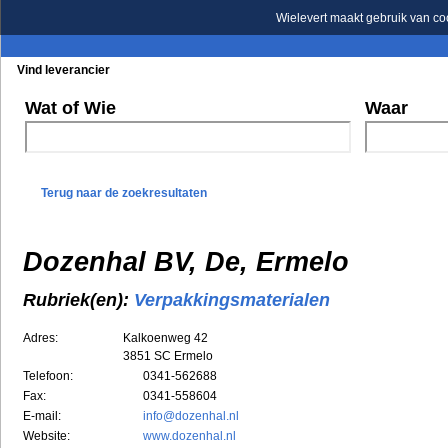
Wielevert maakt gebruik van co
Vind leverancier
Blader in de rubrieken
Blader in de merken
Wat of Wie
Waar
Terug naar de zoekresultaten
Dozenhal BV, De, Ermelo
Rubriek(en):
Verpakkingsmaterialen
Adres:
Kalkoenweg 42
3851 SC
Ermelo
Telefoon:
0341-562688
Fax:
0341-558604
E-mail:
info@dozenhal.nl
Website:
www.dozenhal.nl