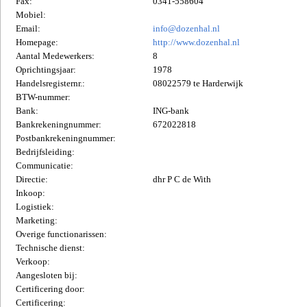
Fax:
0341-558604
Mobiel:
Email:
info@dozenhal.nl
Homepage:
http://www.dozenhal.nl
Aantal Medewerkers:
8
Oprichtingsjaar:
1978
Handelsregisternr.:
08022579 te Harderwijk
BTW-nummer:
Bank:
ING-bank
Bankrekeningnummer:
672022818
Postbankrekeningnummer:
Bedrijfsleiding:
Communicatie:
Directie:
dhr P C de With
Inkoop:
Logistiek:
Marketing:
Overige functionarissen:
Technische dienst:
Verkoop:
Aangesloten bij:
Certificering door:
Certificering: