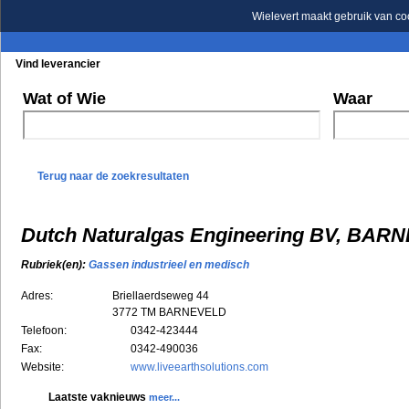
Wielevert maakt gebruik van co
Vind leverancier
Blader in de rubrieken
Blader in de merken
Wat of Wie
Waar
Terug naar de zoekresultaten
Dutch Naturalgas Engineering BV, BAR
Rubriek(en):
Gassen industrieel en medisch
Adres:
Briellaerdseweg 44
3772 TM
BARNEVELD
Telefoon:
0342-423444
Fax:
0342-490036
Website:
www.liveearthsolutions.com
Laatste vaknieuws
meer...