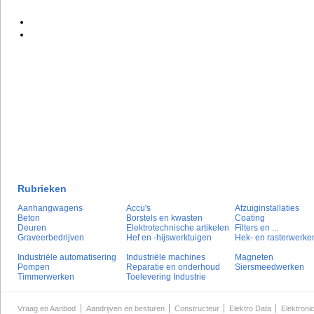
Rubrieken
Aanhangwagens
Accu's
Afzuiginstallaties
Beton
Borstels en kwasten
Coating
Deuren
Elektrotechnische artikelen
Filters en ...
Graveerbedrijven
Hef en -hijswerktuigen
Hek- en rasterwerke
Industriële automatisering
Industriële machines
Magneten
Pompen
Reparatie en onderhoud
Siersmeedwerken
Timmerwerken
Toelevering Industrie
Vraag en Aanbod
Aandrijven en besturen
Constructeur
Elektro Data
Elektroni