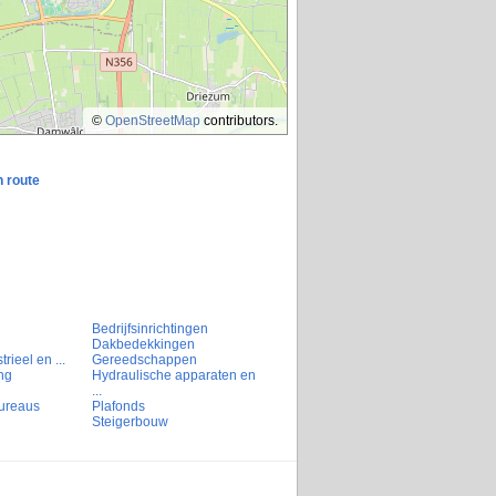
©
OpenStreetMap
contributors.
n route
Bedrijfsinrichtingen
Dakbedekkingen
rieel en ...
Gereedschappen
ng
Hydraulische apparaten en
...
ureaus
Plafonds
Steigerbouw