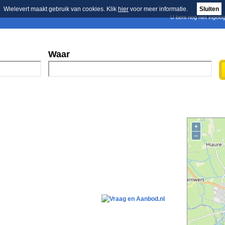
Wielevert maakt gebruik van cookies. Klik
hier
voor meer informatie.
Sluiten
U bent nog niet ingelo
E-mail nieuwsbrief
n
Blader in de merken
Persberichten
Waar
+
–