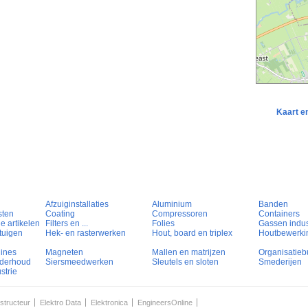
Kaart e
Afzuiginstallaties
Aluminium
Banden
sten
Coating
Compressoren
Containers
e artikelen
Filters en ...
Folies
Gassen indust
tuigen
Hek- en rasterwerken
Hout, board en triplex
Houtbewerki
hines
Magneten
Mallen en matrijzen
Organisatieb
nderhoud
Siersmeedwerken
Sleutels en sloten
Smederijen
strie
structeur
Elektro Data
Elektronica
EngineersOnline