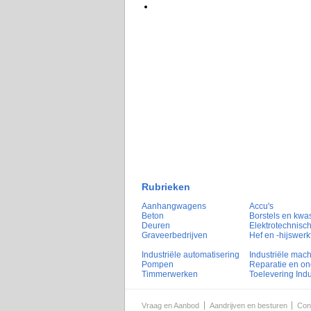
Rubrieken
Aanhangwagens
Accu's
Beton
Borstels en kwa
Deuren
Elektrotechnisch
Graveerbedrijven
Hef en -hijswerk
Industriële automatisering
Industriële mac
Pompen
Reparatie en o
Timmerwerken
Toelevering Indu
Vraag en Aanbod
Aandrijven en besturen
Con