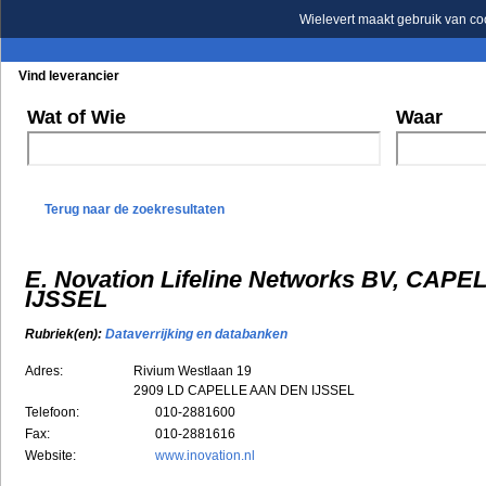
Wielevert maakt gebruik van co
Vind leverancier
Blader in de rubrieken
Blader in de merken
Wat of Wie
Waar
Terug naar de zoekresultaten
E. Novation Lifeline Networks BV, CAP
IJSSEL
Rubriek(en):
Dataverrijking en databanken
Adres:
Rivium Westlaan 19
2909 LD
CAPELLE AAN DEN IJSSEL
Telefoon:
010-2881600
Fax:
010-2881616
Website:
www.inovation.nl