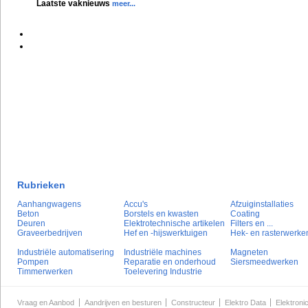
Laatste vaknieuws
meer...
Rubrieken
Aanhangwagens
Accu's
Afzuiginstallaties
Beton
Borstels en kwasten
Coating
Deuren
Elektrotechnische artikelen
Filters en ...
Graveerbedrijven
Hef en -hijswerktuigen
Hek- en rasterwerke
Industriële automatisering
Industriële machines
Magneten
Pompen
Reparatie en onderhoud
Siersmeedwerken
Timmerwerken
Toelevering Industrie
Vraag en Aanbod
Aandrijven en besturen
Constructeur
Elektro Data
Elektroni