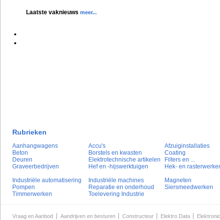
Laatste vaknieuws
meer...
Rubrieken
Aanhangwagens
Accu's
Afzuiginstallaties
Beton
Borstels en kwasten
Coating
Deuren
Elektrotechnische artikelen
Filters en ...
Graveerbedrijven
Hef en -hijswerktuigen
Hek- en rasterwerke
Industriële automatisering
Industriële machines
Magneten
Pompen
Reparatie en onderhoud
Siersmeedwerken
Timmerwerken
Toelevering Industrie
Vraag en Aanbod
Aandrijven en besturen
Constructeur
Elektro Data
Elektroni