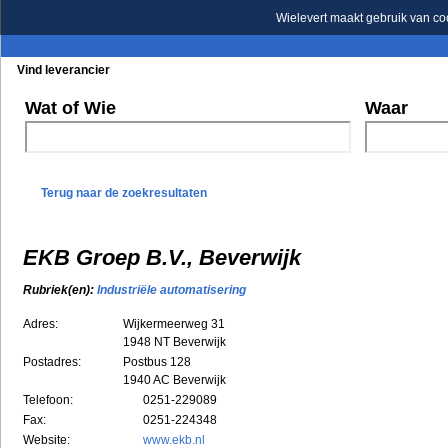
Wielevert maakt gebruik van co
Vind leverancier
Blader in de rubrieken
Blader in de merken
Wat of Wie
Waar
Terug naar de zoekresultaten
EKB Groep B.V., Beverwijk
Rubriek(en):
Industriële automatisering
Adres:
Wijkermeerweg 31
1948 NT
Beverwijk
Postadres:
Postbus 128
1940 AC Beverwijk
Telefoon:
0251-229089
Fax:
0251-224348
Website:
www.ekb.nl