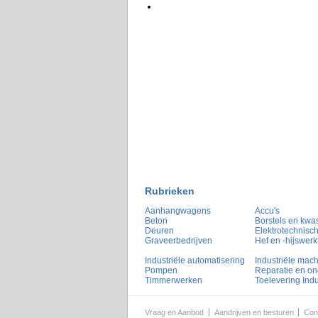
Rubrieken
Aanhangwagens
Accu's
Beton
Borstels en kwa
Deuren
Elektrotechnisch
Graveerbedrijven
Hef en -hijswerk
Industriële automatisering
Industriële mac
Pompen
Reparatie en o
Timmerwerken
Toelevering Indu
Vraag en Aanbod
Aandrijven en besturen
Con