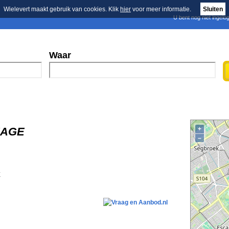
Wielevert maakt gebruik van cookies. Klik
hier
voor meer informatie.
Sluiten
U bent nog niet ingelo
E-mail nieuwsbrief
n
Blader in de merken
Persberichten
Waar
HAGE
+
–
E