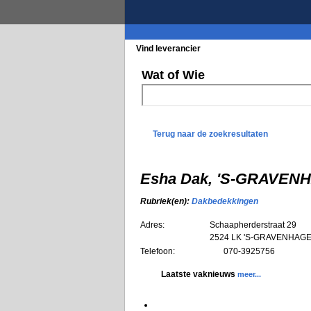
Vind leverancier
Blader in de rubrieke
Wat of Wie
Terug naar de zoekresultaten
Esha Dak, 'S-GRAVEN
Rubriek(en):
Dakbedekkingen
Adres:
Schaapherderstraat 29
2524 LK
'S-GRAVENHAG
Telefoon:
070-3925756
Laatste vaknieuws
meer...