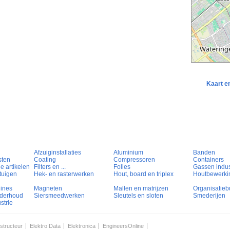
Kaart e
Afzuiginstallaties
Aluminium
Banden
sten
Coating
Compressoren
Containers
e artikelen
Filters en ...
Folies
Gassen indust
tuigen
Hek- en rasterwerken
Hout, board en triplex
Houtbewerki
hines
Magneten
Mallen en matrijzen
Organisatieb
nderhoud
Siersmeedwerken
Sleutels en sloten
Smederijen
strie
structeur
Elektro Data
Elektronica
EngineersOnline