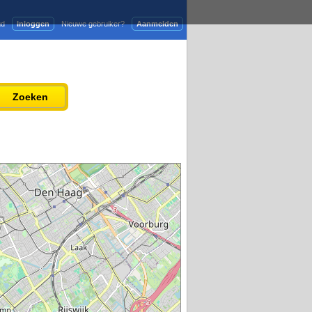
gd
Inloggen
Nieuwe gebruiker?
Aanmelden
Adverteren
Persbericht plaatsen
Zoeken