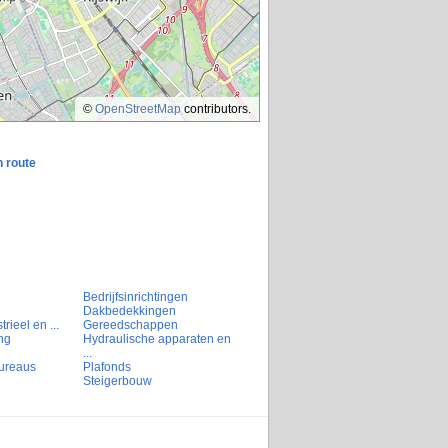
©
OpenStreetMap
contributors.
n route
Bedrijfsinrichtingen
Dakbedekkingen
rieel en ...
Gereedschappen
ng
Hydraulische apparaten en
...
ureaus
Plafonds
Steigerbouw