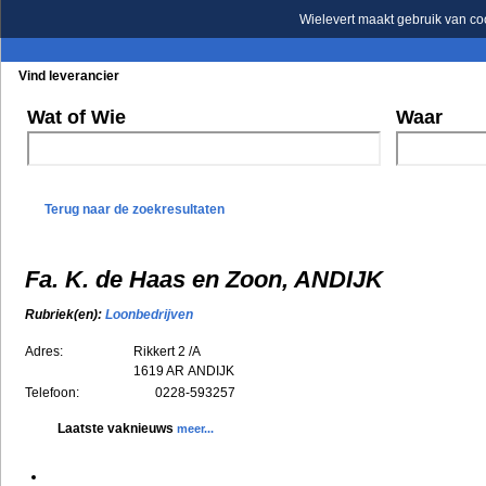
Wielevert maakt gebruik van co
Vind leverancier
Blader in de rubrieken
Blader in de merken
Wat of Wie
Waar
Terug naar de zoekresultaten
Fa. K. de Haas en Zoon, ANDIJK
Rubriek(en):
Loonbedrijven
Adres:
Rikkert 2 /A
1619 AR
ANDIJK
Telefoon:
0228-593257
Laatste vaknieuws
meer...