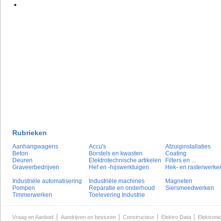
Rubrieken
Aanhangwagens
Accu's
Afzuiginstallaties
Beton
Borstels en kwasten
Coating
Deuren
Elektrotechnische artikelen
Filters en ...
Graveerbedrijven
Hef en -hijswerktuigen
Hek- en rasterwerke
Industriële automatisering
Industriële machines
Magneten
Pompen
Reparatie en onderhoud
Siersmeedwerken
Timmerwerken
Toelevering Industrie
Vraag en Aanbod
Aandrijven en besturen
Constructeur
Elektro Data
Elektroni