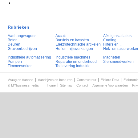
Rubrieken
Aanhangwagens
Accu's
Afzuiginstallaties
Beton
Borstels en kwasten
Coating
Deuren
Elektrotechnische artikelen
Filters en ...
Graveerbedrijven
Hef en -hijswerktuigen
Hek- en rasterwerke
Industriële automatisering
Industriële machines
Magneten
Pompen
Reparatie en onderhoud
Siersmeedwerken
Timmerwerken
Toelevering Industrie
Vraag en Aanbod
Aandrijven en besturen
Constructeur
Elektro Data
Elektroni
©
MYbusinessmedia
Home
Sitemap
Contact
Algemene Voorwaarden
Pri