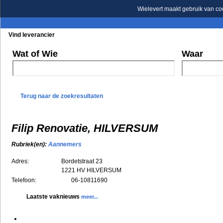
Wielevert maakt gebruik van co
Vind leverancier
Blader in de rubrieken
Blader in de merken
Wat of Wie
Waar
Terug naar de zoekresultaten
Filip Renovatie, HILVERSUM
Rubriek(en):
Aannemers
Adres:
Bordetstraat 23
1221 HV
HILVERSUM
Telefoon:
06-10811690
Laatste vaknieuws
meer...