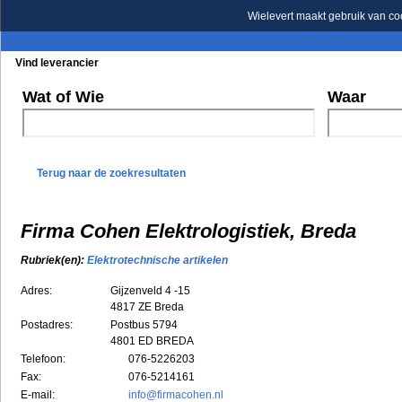
Wielevert maakt gebruik van co
Vind leverancier
Blader in de rubrieken
Blader in de merken
Wat of Wie
Waar
Terug naar de zoekresultaten
Firma Cohen Elektrologistiek, Breda
Rubriek(en):
Elektrotechnische artikelen
Adres:
Gijzenveld 4 -15
4817 ZE
Breda
Postadres:
Postbus 5794
4801 ED BREDA
Telefoon:
076-5226203
Fax:
076-5214161
E-mail:
info@firmacohen.nl