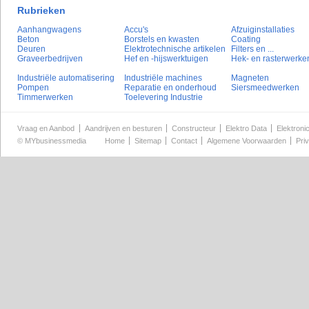
Rubrieken
Aanhangwagens
Accu's
Afzuiginstallaties
Beton
Borstels en kwasten
Coating
Deuren
Elektrotechnische artikelen
Filters en ...
Graveerbedrijven
Hef en -hijswerktuigen
Hek- en rasterwerke
Industriële automatisering
Industriële machines
Magneten
Pompen
Reparatie en onderhoud
Siersmeedwerken
Timmerwerken
Toelevering Industrie
Vraag en Aanbod
Aandrijven en besturen
Constructeur
Elektro Data
Elektroni
©
MYbusinessmedia
Home
Sitemap
Contact
Algemene Voorwaarden
Pri