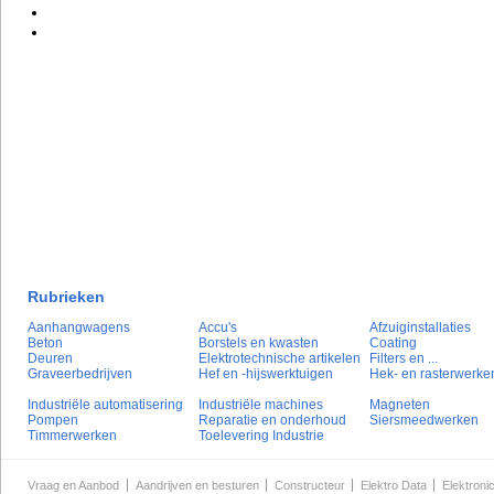
Rubrieken
Aanhangwagens
Accu's
Afzuiginstallaties
Beton
Borstels en kwasten
Coating
Deuren
Elektrotechnische artikelen
Filters en ...
Graveerbedrijven
Hef en -hijswerktuigen
Hek- en rasterwerke
Industriële automatisering
Industriële machines
Magneten
Pompen
Reparatie en onderhoud
Siersmeedwerken
Timmerwerken
Toelevering Industrie
Vraag en Aanbod
Aandrijven en besturen
Constructeur
Elektro Data
Elektroni