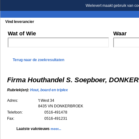
Wielevert maakt gebruik van co
Vind leverancier
Blader in de rubrieken
Blader in de merken
Wat of Wie
Waar
Terug naar de zoekresultaten
Firma Houthandel S. Soepboer, DONK
Rubriek(en):
Hout, board en triplex
Adres:
't West 34
8435 VN
DONKERBROEK
Telefoon:
0516-491478
Fax:
0516-491231
Laatste vaknieuws
meer...