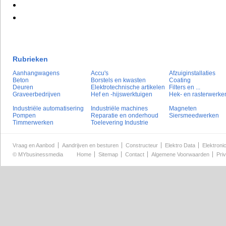
Rubrieken
Aanhangwagens
Accu's
Afzuiginstallaties
Beton
Borstels en kwasten
Coating
Deuren
Elektrotechnische artikelen
Filters en ...
Graveerbedrijven
Hef en -hijswerktuigen
Hek- en rasterwerke
Industriële automatisering
Industriële machines
Magneten
Pompen
Reparatie en onderhoud
Siersmeedwerken
Timmerwerken
Toelevering Industrie
Vraag en Aanbod
Aandrijven en besturen
Constructeur
Elektro Data
Elektroni
©
MYbusinessmedia
Home
Sitemap
Contact
Algemene Voorwaarden
Pri