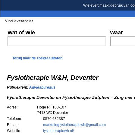
Wielevert maakt gebruik van co
Vind leverancier
Blader in de rubrieken
Blader in de merken
Wat of Wie
Waar
Terug naar de zoekresultaten
Fysiotherapie W&H, Deventer
Rubriek(en):
Adviesbureaus
Fysiotherapie Deventer en Fysiotherapie Zutphen – Zorg met
Adres:
Hoge Rij 103-107
7413 WX
Deventer
Telefoon:
0570 632387
E-mail:
marketingfysiotherapiewh@gmail.com
Website:
fysiotherapiewh.nl/