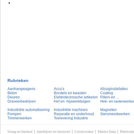
Rubrieken
Aanhangwagens
Accu's
Afzuiginstallaties
Beton
Borstels en kwasten
Coating
Deuren
Elektrotechnische artikelen
Filters en ...
Graveerbedrijven
Hef en -hijswerktuigen
Hek- en rasterwerke
Industriële automatisering
Industriële machines
Magneten
Pompen
Reparatie en onderhoud
Siersmeedwerken
Timmerwerken
Toelevering Industrie
Vraag en Aanbod
Aandrijven en besturen
Constructeur
Elektro Data
Elektroni