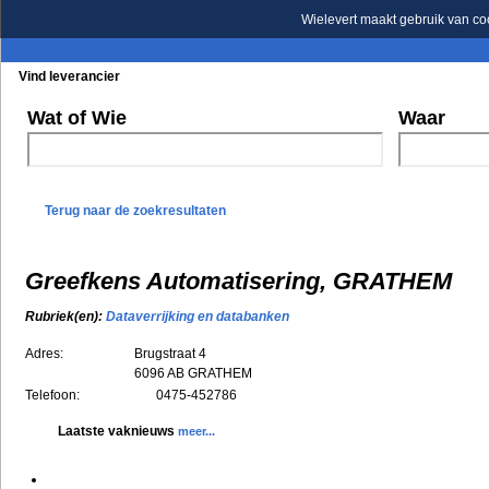
Wielevert maakt gebruik van co
Vind leverancier
Blader in de rubrieken
Blader in de merken
Wat of Wie
Waar
Terug naar de zoekresultaten
Greefkens Automatisering, GRATHEM
Rubriek(en):
Dataverrijking en databanken
Adres:
Brugstraat 4
6096 AB
GRATHEM
Telefoon:
0475-452786
Laatste vaknieuws
meer...