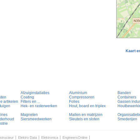
Kaart e
Afzuiginstallaties
Aluminium
Banden
sten
Coating
Compressoren
Containers
e artikelen
Filters en ...
Folies
Gassen indust
tuigen
Hek- en rasterwerken
Hout, board en triplex
Houtbewerki
hines
Magneten
Mallen en matrijzen
Organisatieb
nderhoud
Siersmeedwerken
Sleutels en sloten
Smederijen
strie
structeur
Elektro Data
Elektronica
EngineersOnline