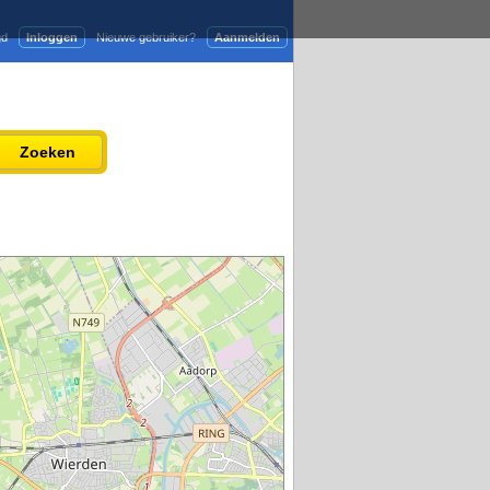
gd
Inloggen
Nieuwe gebruiker?
Aanmelden
Adverteren
Persbericht plaatsen
Zoeken