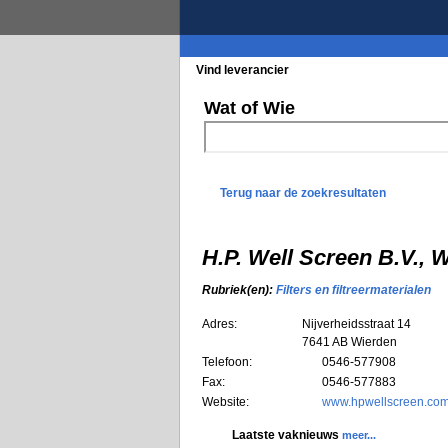
Vind leverancier
Blader in de rubrieke
Wat of Wie
Terug naar de zoekresultaten
H.P. Well Screen B.V., 
Rubriek(en):
Filters en filtreermaterialen
Adres:
Nijverheidsstraat 14
7641 AB
Wierden
Telefoon:
0546-577908
Fax:
0546-577883
Website:
www.hpwellscreen.co
Laatste vaknieuws
meer...