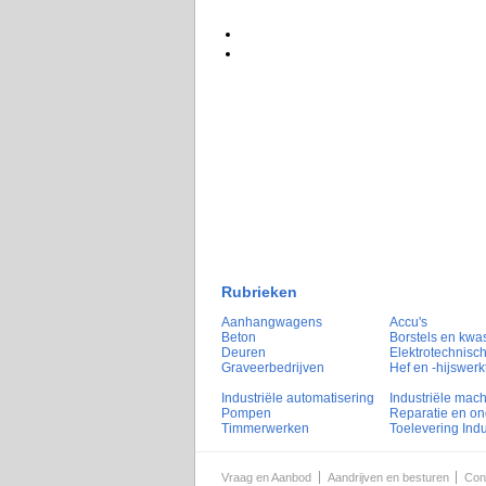
Rubrieken
Aanhangwagens
Accu's
Beton
Borstels en kwa
Deuren
Elektrotechnisch
Graveerbedrijven
Hef en -hijswerk
Industriële automatisering
Industriële mac
Pompen
Reparatie en o
Timmerwerken
Toelevering Indu
Vraag en Aanbod
Aandrijven en besturen
Con