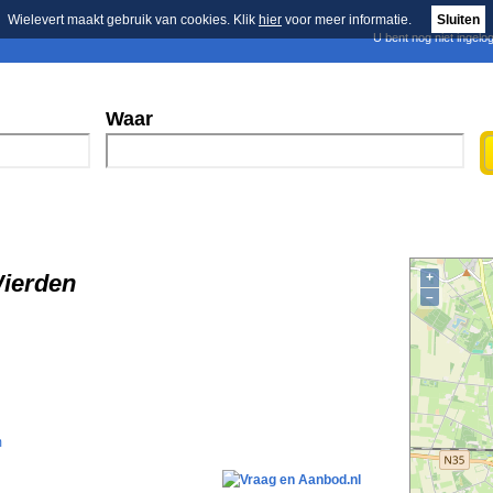
Wielevert maakt gebruik van cookies. Klik
hier
voor meer informatie.
Sluiten
U bent nog niet ingelo
E-mail nieuwsbrief
n
Blader in de merken
Persberichten
Waar
Wierden
+
–
m