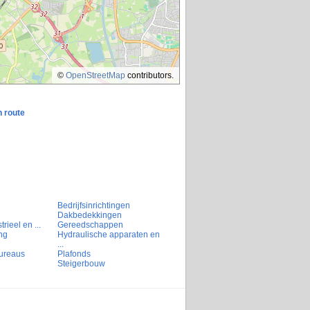
©
OpenStreetMap
contributors.
n route
Bedrijfsinrichtingen
Dakbedekkingen
rieel en ...
Gereedschappen
ng
Hydraulische apparaten en
...
ureaus
Plafonds
Steigerbouw