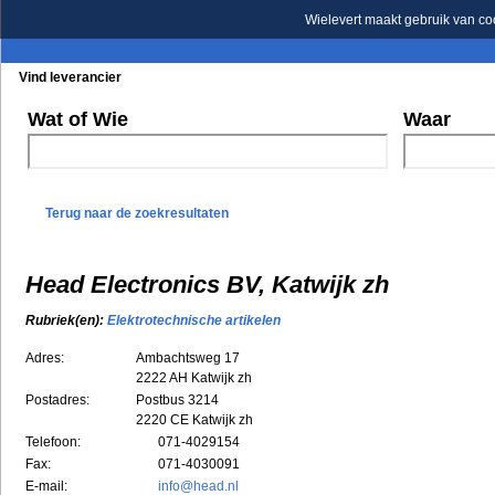
Wielevert maakt gebruik van co
Vind leverancier
Blader in de rubrieken
Blader in de merken
Wat of Wie
Waar
Terug naar de zoekresultaten
Head Electronics BV, Katwijk zh
Rubriek(en):
Elektrotechnische artikelen
Adres:
Ambachtsweg 17
2222 AH
Katwijk zh
Postadres:
Postbus 3214
2220 CE Katwijk zh
Telefoon:
071-4029154
Fax:
071-4030091
E-mail:
info@head.nl