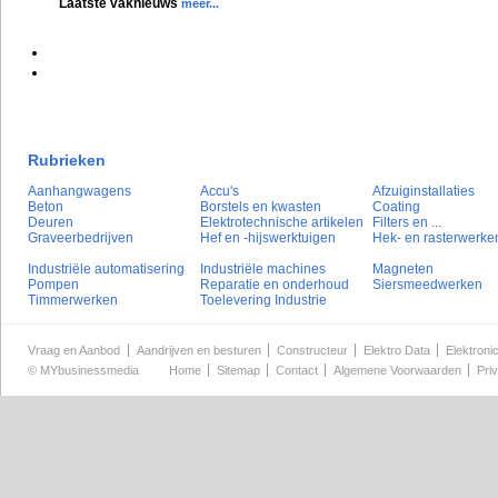
Laatste vaknieuws
meer...
Rubrieken
Aanhangwagens
Accu's
Afzuiginstallaties
Beton
Borstels en kwasten
Coating
Deuren
Elektrotechnische artikelen
Filters en ...
Graveerbedrijven
Hef en -hijswerktuigen
Hek- en rasterwerke
Industriële automatisering
Industriële machines
Magneten
Pompen
Reparatie en onderhoud
Siersmeedwerken
Timmerwerken
Toelevering Industrie
Vraag en Aanbod
Aandrijven en besturen
Constructeur
Elektro Data
Elektroni
©
MYbusinessmedia
Home
Sitemap
Contact
Algemene Voorwaarden
Pri