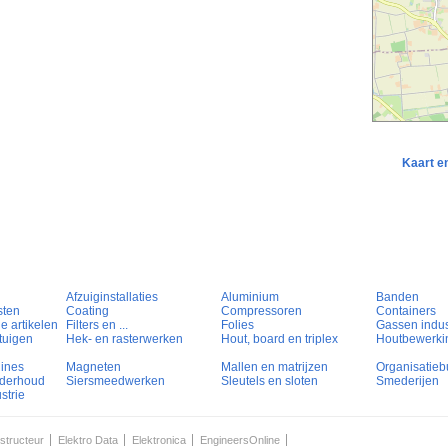
Kaart e
Afzuiginstallaties
Aluminium
Banden
sten
Coating
Compressoren
Containers
e artikelen
Filters en ...
Folies
Gassen indust
tuigen
Hek- en rasterwerken
Hout, board en triplex
Houtbewerki
hines
Magneten
Mallen en matrijzen
Organisatieb
nderhoud
Siersmeedwerken
Sleutels en sloten
Smederijen
strie
structeur
Elektro Data
Elektronica
EngineersOnline