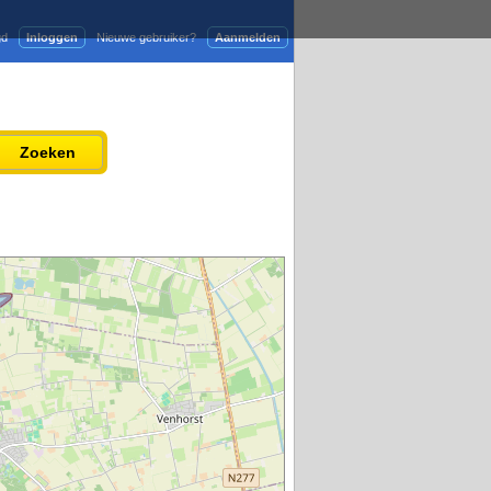
gd
Inloggen
Nieuwe gebruiker?
Aanmelden
Adverteren
Persbericht plaatsen
Zoeken