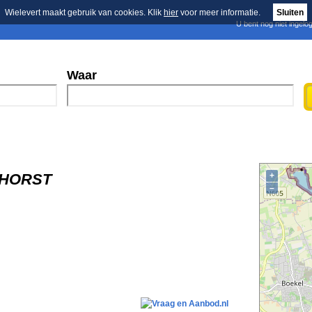
Wielevert maakt gebruik van cookies. Klik
hier
voor meer informatie.
Sluiten
U bent nog niet ingelo
E-mail nieuwsbrief
n
Blader in de merken
Persberichten
Waar
ENHORST
+
–