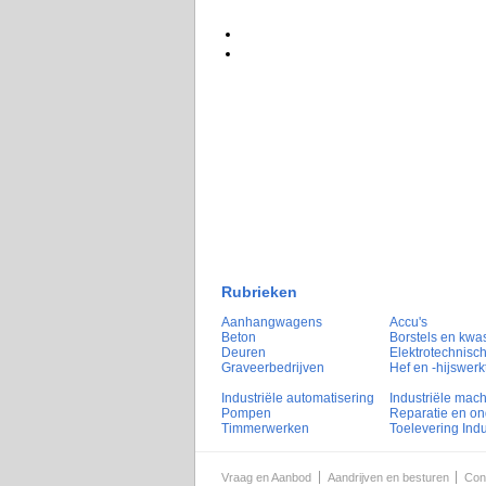
Rubrieken
Aanhangwagens
Accu's
Beton
Borstels en kwa
Deuren
Elektrotechnisch
Graveerbedrijven
Hef en -hijswerk
Industriële automatisering
Industriële mac
Pompen
Reparatie en o
Timmerwerken
Toelevering Indu
Vraag en Aanbod
Aandrijven en besturen
Con