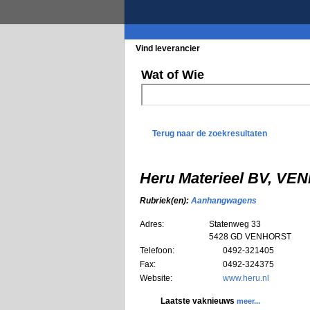
Vind leverancier
Blader in de rubrieke
Wat of Wie
Terug naar de zoekresultaten
Heru Materieel BV, V
Rubriek(en):
Aanhangwagens
Adres:
Statenweg 33
5428 GD
VENHORST
Telefoon:
0492-321405
Fax:
0492-324375
Website:
www.heru.nl
Laatste vaknieuws
meer...