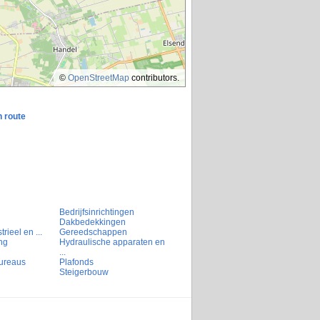
©
OpenStreetMap
contributors.
n route
Bedrijfsinrichtingen
Dakbedekkingen
rieel en ...
Gereedschappen
ng
Hydraulische apparaten en
...
ureaus
Plafonds
Steigerbouw