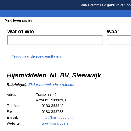
Wielevert maakt gebruik van co
Vind leverancier
Blader in de rubrieken
Blader in de merken
Wat of Wie
Waar
Terug naar de zoekresultaten
Hijsmiddelen. NL BV, Sleeuwijk
Rubriek(en):
Elektrotechnische artikelen
Adres:
Transvaal 42
4254 BC
Sleeuwijk
Telefoon:
0183-353843
Fax:
0183-353783
E-mail:
info@hijsmiddelen.nl
Website:
www.hijsmiddelen.nl