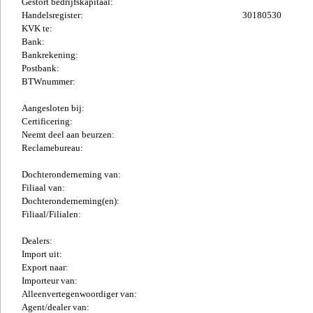
Gestort bedrijfskapitaal:
Handelsregister:
30180530
KVK te:
Bank:
Bankrekening:
Postbank:
BTWnummer:
Aangesloten bij:
Certificering:
Neemt deel aan beurzen:
Reclamebureau:
Dochteronderneming van:
Filiaal van:
Dochteronderneming(en):
Filiaal/Filialen:
Dealers:
Import uit:
Export naar:
Importeur van:
Alleenvertegenwoordiger van:
Agent/dealer van: