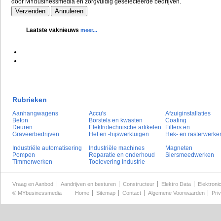
door MYbusinessmedia en zorgvuldig geselecteerde bedrijven.
Laatste vaknieuws
meer...
Rubrieken
Aanhangwagens
Accu's
Afzuiginstallaties
Beton
Borstels en kwasten
Coating
Deuren
Elektrotechnische artikelen
Filters en ...
Graveerbedrijven
Hef en -hijswerktuigen
Hek- en rasterwerke
Industriële automatisering
Industriële machines
Magneten
Pompen
Reparatie en onderhoud
Siersmeedwerken
Timmerwerken
Toelevering Industrie
Vraag en Aanbod
Aandrijven en besturen
Constructeur
Elektro Data
Elektroni
©
MYbusinessmedia
Home
Sitemap
Contact
Algemene Voorwaarden
Pri