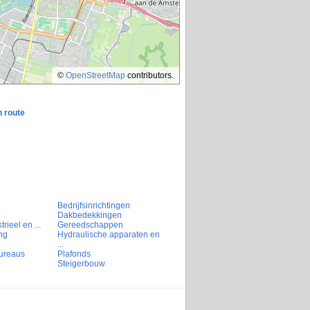
©
OpenStreetMap
contributors.
n route
Bedrijfsinrichtingen
Dakbedekkingen
rieel en ...
Gereedschappen
ng
Hydraulische apparaten en
...
ureaus
Plafonds
Steigerbouw