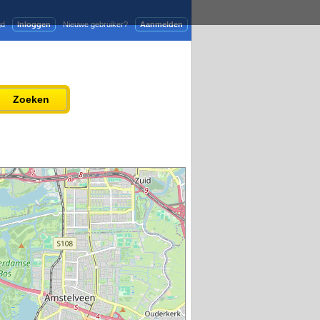
gd
Inloggen
Nieuwe gebruiker?
Aanmelden
Adverteren
Persbericht plaatsen
Zoeken