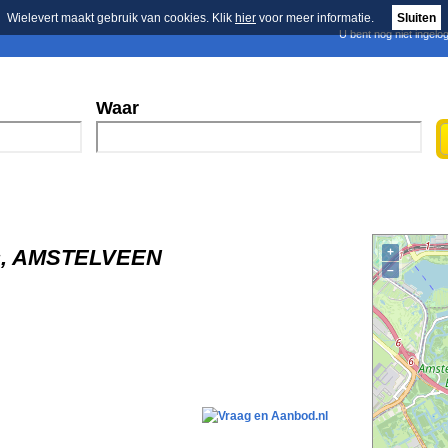
Wielevert maakt gebruik van cookies. Klik
hier
voor meer informatie.
Sluiten
U bent nog niet ingelo
E-mail nieuwsbrief
n
Blader in de merken
Persberichten
Waar
rs, AMSTELVEEN
+
–