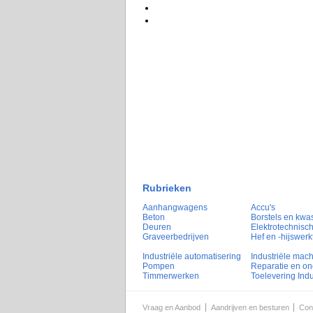
Rubrieken
Aanhangwagens
Accu's
Beton
Borstels en kwa
Deuren
Elektrotechnisch
Graveerbedrijven
Hef en -hijswerk
Industriële automatisering
Industriële mac
Pompen
Reparatie en o
Timmerwerken
Toelevering Indu
Vraag en Aanbod
Aandrijven en besturen
Con