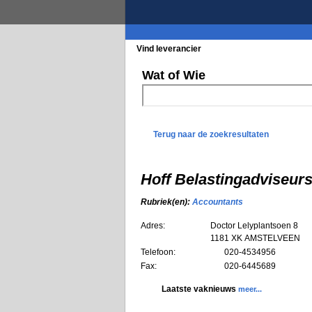
Vind leverancier
Blader in de rubrieke
Wat of Wie
Terug naar de zoekresultaten
Hoff Belastingadviseu
Rubriek(en):
Accountants
Adres:
Doctor Lelyplantsoen 8
1181 XK
AMSTELVEEN
Telefoon:
020-4534956
Fax:
020-6445689
Laatste vaknieuws
meer...