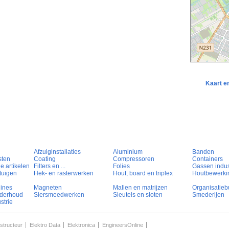
Kaart e
Afzuiginstallaties
Aluminium
Banden
sten
Coating
Compressoren
Containers
e artikelen
Filters en ...
Folies
Gassen indust
tuigen
Hek- en rasterwerken
Hout, board en triplex
Houtbewerki
hines
Magneten
Mallen en matrijzen
Organisatieb
nderhoud
Siersmeedwerken
Sleutels en sloten
Smederijen
strie
structeur
Elektro Data
Elektronica
EngineersOnline