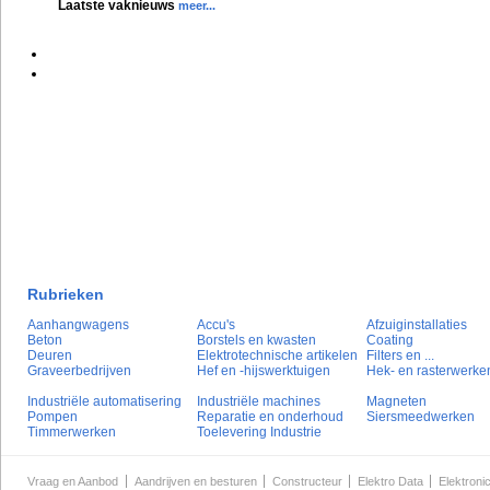
Laatste vaknieuws
meer...
Rubrieken
Aanhangwagens
Accu's
Afzuiginstallaties
Beton
Borstels en kwasten
Coating
Deuren
Elektrotechnische artikelen
Filters en ...
Graveerbedrijven
Hef en -hijswerktuigen
Hek- en rasterwerke
Industriële automatisering
Industriële machines
Magneten
Pompen
Reparatie en onderhoud
Siersmeedwerken
Timmerwerken
Toelevering Industrie
Vraag en Aanbod
Aandrijven en besturen
Constructeur
Elektro Data
Elektroni