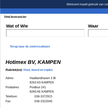
Wielevert maakt gebruik van co
Vind leverancier
Blader in de rubrieken
Blader in de merken
Wat of Wie
Waar
Terug naar de zoekresultaten
Hotimex BV, KAMPEN
Rubriek(en):
Hout, board en triplex
Adres:
Haatlandhaven 3 /B
8263 AS
KAMPEN
Postadres:
Postbus 241
8260 AE KAMPEN
Telefoon:
038-3372915
Fax:
038-3322040