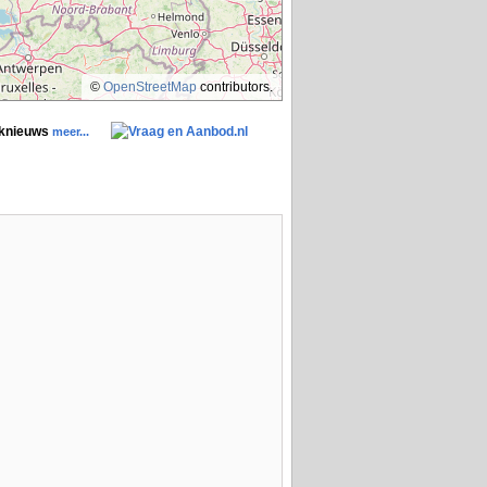
©
OpenStreetMap
contributors.
aknieuws
meer...