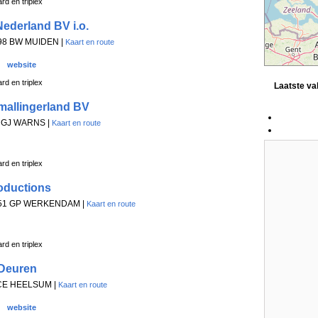
rd en triplex
Nederland BV i.o.
1398 BW MUIDEN |
Kaart en route
website
rd en triplex
Laatste v
mallingerland BV
21 GJ WARNS |
Kaart en route
rd en triplex
oductions
, 4251 GP WERKENDAM |
Kaart en route
rd en triplex
Deuren
 CE HEELSUM |
Kaart en route
website