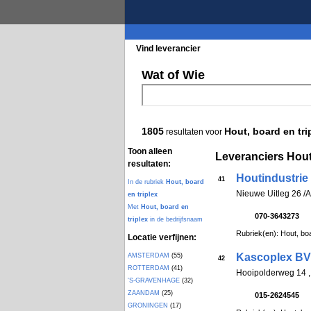
Vind leverancier
Blader in de rubrieke
Wat of Wie
1805
Hout, board en tri
resultaten voor
Toon alleen
Leveranciers Hout,
resultaten:
Houtindustri
41
In de rubriek
Hout, board
Nieuwe Uitleg 26 
en triplex
Met
Hout, board en
070-3643273
triplex
in de bedrijfsnaam
Rubriek(en): Hout, boa
Locatie verfijnen:
Kascoplex BV
AMSTERDAM
(55)
42
ROTTERDAM
(41)
Hooipolderweg 14
'S-GRAVENHAGE
(32)
ZAANDAM
(25)
015-2624545
GRONINGEN
(17)