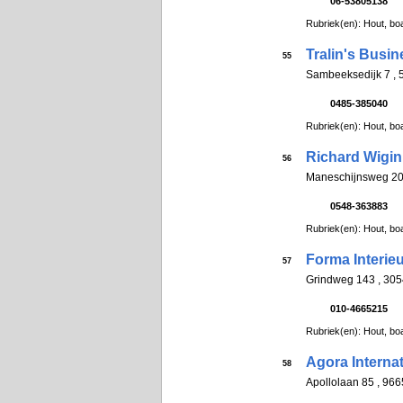
06-53805138
Rubriek(en): Hout, boa
Tralin's Busin
55
Sambeeksedijk 7 ,
0485-385040
Rubriek(en): Hout, boa
Richard Wigin
56
Maneschijnsweg 20
0548-363883
Rubriek(en): Hout, boa
Forma Interie
57
Grindweg 143 , 3
010-4665215
Rubriek(en): Hout, boa
Agora Internat
58
Apollolaan 85 , 9