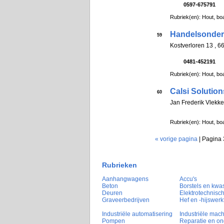
0597-675791
Rubriek(en): Hout, boa
Handelsonder
59
Kostverloren 13 , 
0481-452191
Rubriek(en): Hout, boa
Calsi Solutio
60
Jan Frederik Vlek
Rubriek(en): Hout, boa
« vorige pagina
| Pagina 
Rubrieken
Aanhangwagens
Accu's
Beton
Borstels en kwa
Deuren
Elektrotechnisch
Graveerbedrijven
Hef en -hijswerk
Industriële automatisering
Industriële mac
Pompen
Reparatie en o