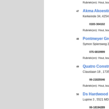
Rubriek(en): Hout, boa
Akma Akoesti
47
Kerkeinde 34, 4254
0183-304102
Rubriek(en): Hout, boa
Pontmeyer Gr
48
Symon Spiersweg 
075-6819999
Rubriek(en): Hout, boa
Quatro Constr
49
Clauslaan 18 , 173
06-21825546
Rubriek(en): Hout, boa
Ds Hardwood
50
Lupine 3 , 5521 M
06-18194289