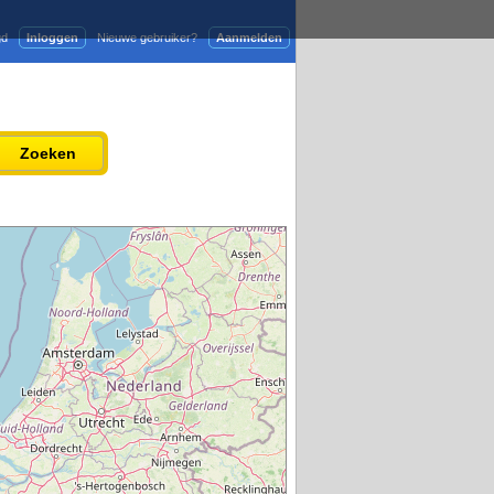
gd
Inloggen
Nieuwe gebruiker?
Aanmelden
Adverteren
Persbericht plaatsen
Zoeken