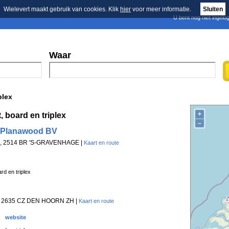
Wielevert maakt gebruik van cookies. Klik
hier
voor meer informatie.
Sluiten
U bent nog niet ingelo
E-mail nieuwsbrief
n
Blader in de merken
Persberichten
Waar
plex
+
 board en triplex
–
e Planawood BV
/A, 2514 BR 'S-GRAVENHAGE |
Kaart en route
rd en triplex
 , 2635 CZ DEN HOORN ZH |
Kaart en route
website