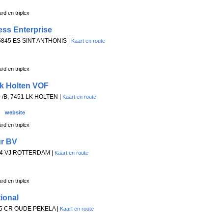
rd en triplex
ess Enterprise
 5845 ES SINT ANTHONIS |
Kaart en route
rd en triplex
k Holten VOF
 /B, 7451 LK HOLTEN |
Kaart en route
website
rd en triplex
ur BV
054 VJ ROTTERDAM |
Kaart en route
rd en triplex
ional
665 CR OUDE PEKELA |
Kaart en route