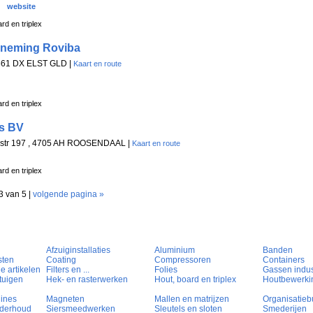
website
rd en triplex
neming Roviba
6661 DX ELST GLD |
Kaart en route
rd en triplex
ns BV
kestr 197 , 4705 AH ROOSENDAAL |
Kaart en route
rd en triplex
3 van 5 |
volgende pagina »
Afzuiginstallaties
Aluminium
Banden
sten
Coating
Compressoren
Containers
e artikelen
Filters en ...
Folies
Gassen indust
tuigen
Hek- en rasterwerken
Hout, board en triplex
Houtbewerki
hines
Magneten
Mallen en matrijzen
Organisatieb
nderhoud
Siersmeedwerken
Sleutels en sloten
Smederijen