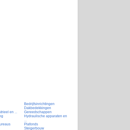
Bedrijfsinrichtingen
Dakbedekkingen
rieel en ...
Gereedschappen
ng
Hydraulische apparaten en
...
ureaus
Plafonds
Steigerbouw