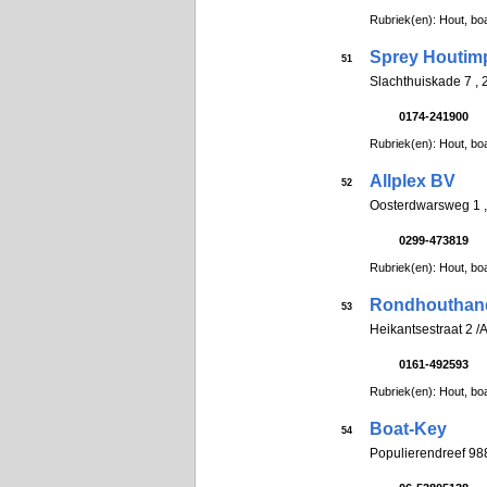
Rubriek(en): Hout, boa
Sprey Houtim
51
Slachthuiskade 7 ,
0174-241900
Rubriek(en): Hout, boa
Allplex BV
52
Oosterdwarsweg 1
0299-473819
Rubriek(en): Hout, boa
Rondhouthand
53
Heikantsestraat 2 
0161-492593
Rubriek(en): Hout, boa
Boat-Key
54
Populierendreef 9