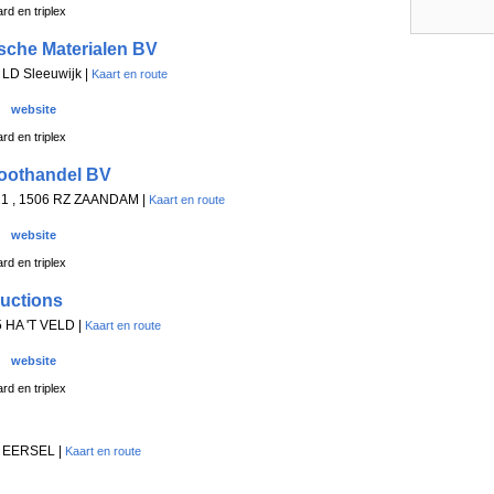
rd en triplex
sche Materialen BV
 LD Sleeuwijk |
Kaart en route
website
rd en triplex
oothandel BV
21 , 1506 RZ ZAANDAM |
Kaart en route
website
rd en triplex
uctions
5 HA 'T VELD |
Kaart en route
website
rd en triplex
D EERSEL |
Kaart en route