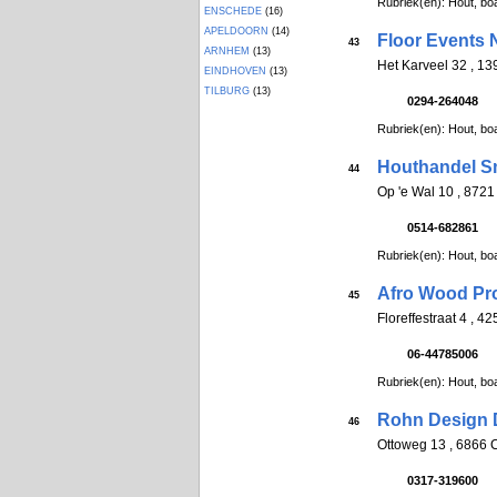
Rubriek(en): Hout, boa
ENSCHEDE
(16)
APELDOORN
(14)
Floor Events 
43
ARNHEM
(13)
Het Karveel 32 , 
EINDHOVEN
(13)
TILBURG
(13)
0294-264048
Rubriek(en): Hout, boa
Houthandel S
44
Op 'e Wal 10 , 87
0514-682861
Rubriek(en): Hout, boa
Afro Wood Pr
45
Floreffestraat 4 
06-44785006
Rubriek(en): Hout, boa
Rohn Design 
46
Ottoweg 13 , 6866
0317-319600