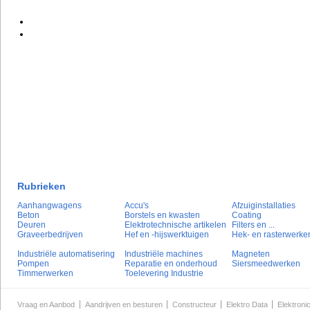
Rubrieken
Aanhangwagens
Accu's
Afzuiginstallaties
Beton
Borstels en kwasten
Coating
Deuren
Elektrotechnische artikelen
Filters en ...
Graveerbedrijven
Hef en -hijswerktuigen
Hek- en rasterwerke
Industriële automatisering
Industriële machines
Magneten
Pompen
Reparatie en onderhoud
Siersmeedwerken
Timmerwerken
Toelevering Industrie
Vraag en Aanbod
Aandrijven en besturen
Constructeur
Elektro Data
Elektroni