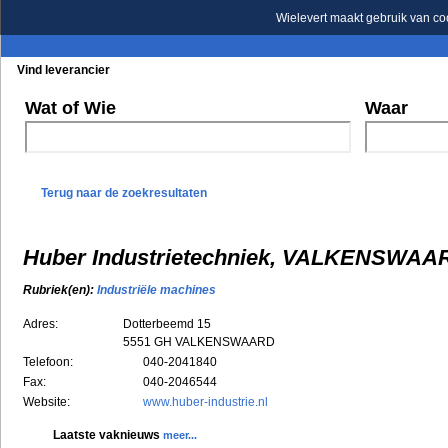
Wielevert maakt gebruik van co
Vind leverancier
Blader in de rubrieken
Blader in de merken
Wat of Wie
Waar
Terug naar de zoekresultaten
Huber Industrietechniek, VALKENSWAA
Rubriek(en):
Industriële machines
Adres:
Dotterbeemd 15
5551 GH
VALKENSWAARD
Telefoon:
040-2041840
Fax:
040-2046544
Website:
www.huber-industrie.nl
Laatste vaknieuws
meer...