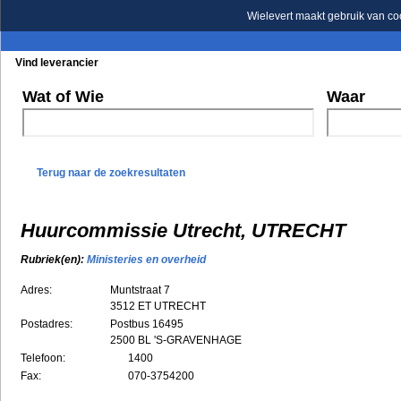
Wielevert maakt gebruik van co
Vind leverancier
Blader in de rubrieken
Blader in de merken
Wat of Wie
Waar
Terug naar de zoekresultaten
Huurcommissie Utrecht, UTRECHT
Rubriek(en):
Ministeries en overheid
Adres:
Muntstraat 7
3512 ET
UTRECHT
Postadres:
Postbus 16495
2500 BL 'S-GRAVENHAGE
Telefoon:
1400
Fax:
070-3754200