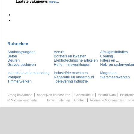
Laatste vaknieuws
meer...
Rubrieken
Aanhangwagens
Accu's
Afzuiginstallaties
Beton
Borstels en kwasten
Coating
Deuren
Elektrotechnische artikelen
Filters en ...
Graveerbedrijven
Hef en -hijswerktuigen
Hek- en rasterwerke
Industriële automatisering
Industriële machines
Magneten
Pompen
Reparatie en onderhoud
Siersmeedwerken
Timmerwerken
Toelevering Industrie
Vraag en Aanbod
Aandrijven en besturen
Constructeur
Elektro Data
Elektroni
©
MYbusinessmedia
Home
Sitemap
Contact
Algemene Voorwaarden
Pri