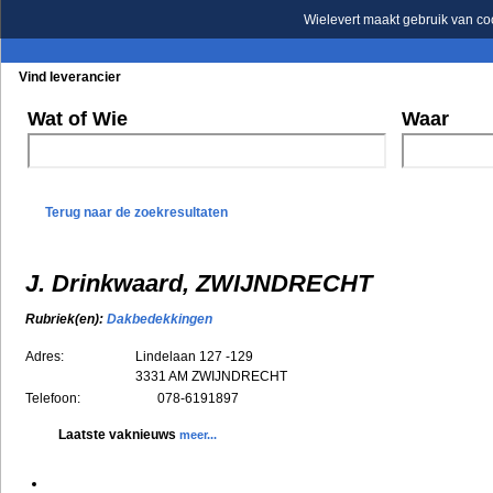
Wielevert maakt gebruik van co
Vind leverancier
Blader in de rubrieken
Blader in de merken
Wat of Wie
Waar
Terug naar de zoekresultaten
J. Drinkwaard, ZWIJNDRECHT
Rubriek(en):
Dakbedekkingen
Adres:
Lindelaan 127 -129
3331 AM
ZWIJNDRECHT
Telefoon:
078-6191897
Laatste vaknieuws
meer...