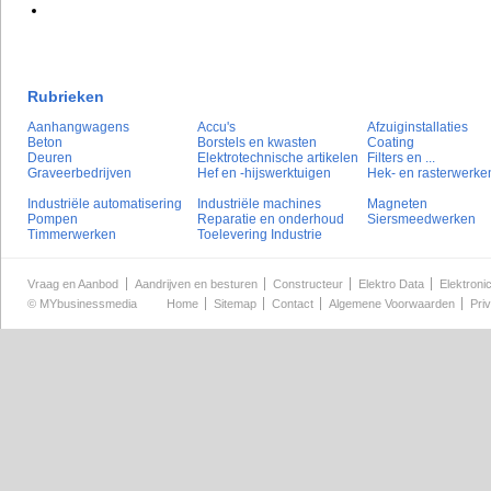
Rubrieken
Aanhangwagens
Accu's
Afzuiginstallaties
Beton
Borstels en kwasten
Coating
Deuren
Elektrotechnische artikelen
Filters en ...
Graveerbedrijven
Hef en -hijswerktuigen
Hek- en rasterwerke
Industriële automatisering
Industriële machines
Magneten
Pompen
Reparatie en onderhoud
Siersmeedwerken
Timmerwerken
Toelevering Industrie
Vraag en Aanbod
Aandrijven en besturen
Constructeur
Elektro Data
Elektroni
©
MYbusinessmedia
Home
Sitemap
Contact
Algemene Voorwaarden
Pri