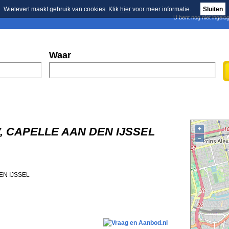
Wielevert maakt gebruik van cookies. Klik
hier
voor meer informatie.
Sluiten
U bent nog niet ingelo
E-mail nieuwsbrief
n
Blader in de merken
Persberichten
Waar
BV, CAPELLE AAN DEN IJSSEL
+
–
EN IJSSEL