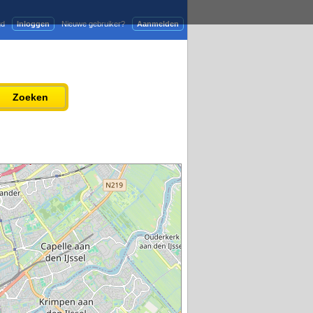
gd
Inloggen
Nieuwe gebruiker?
Aanmelden
Adverteren
Persbericht plaatsen
Zoeken