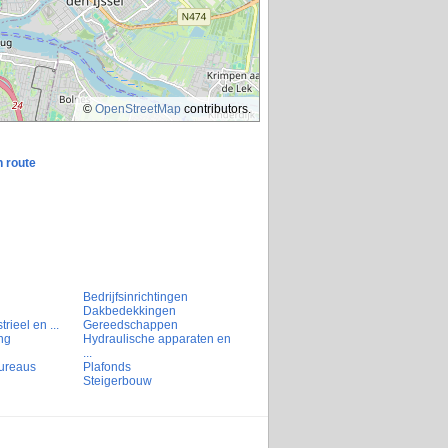
©
OpenStreetMap
contributors.
n route
Bedrijfsinrichtingen
Dakbedekkingen
rieel en ...
Gereedschappen
ng
Hydraulische apparaten en
...
ureaus
Plafonds
Steigerbouw