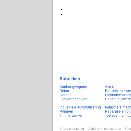
Rubrieken
Aanhangwagens
Accu's
Beton
Borstels en kwa
Deuren
Elektrotechnisch
Graveerbedrijven
Hef en -hijswerk
Industriële automatisering
Industriële mac
Pompen
Reparatie en o
Timmerwerken
Toelevering Indu
Vraag en Aanbod
Aandrijven en besturen
Con