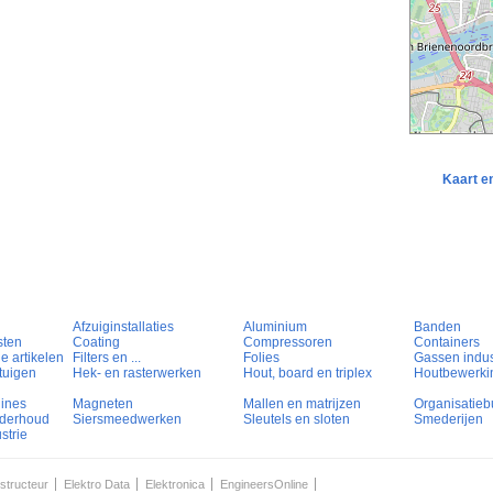
Kaart e
Afzuiginstallaties
Aluminium
Banden
sten
Coating
Compressoren
Containers
e artikelen
Filters en ...
Folies
Gassen indust
tuigen
Hek- en rasterwerken
Hout, board en triplex
Houtbewerki
hines
Magneten
Mallen en matrijzen
Organisatieb
nderhoud
Siersmeedwerken
Sleutels en sloten
Smederijen
strie
structeur
Elektro Data
Elektronica
EngineersOnline