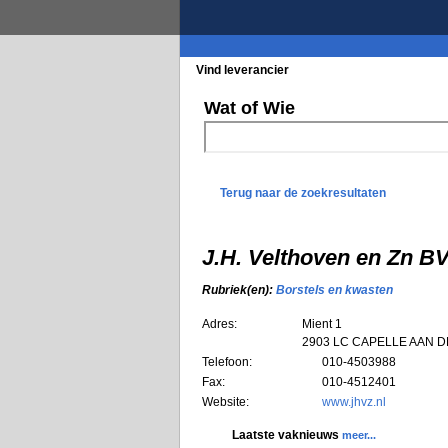
Vind leverancier
Blader in de rubrieke
Wat of Wie
Terug naar de zoekresultaten
J.H. Velthoven en Zn 
Rubriek(en):
Borstels en kwasten
Adres:
Mient 1
2903 LC
CAPELLE AAN D
Telefoon:
010-4503988
Fax:
010-4512401
Website:
www.jhvz.nl
Laatste vaknieuws
meer...