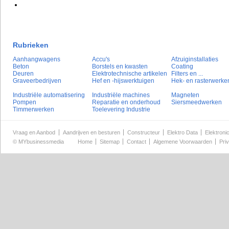
Rubrieken
Aanhangwagens
Accu's
Afzuiginstallaties
Beton
Borstels en kwasten
Coating
Deuren
Elektrotechnische artikelen
Filters en ...
Graveerbedrijven
Hef en -hijswerktuigen
Hek- en rasterwerke
Industriële automatisering
Industriële machines
Magneten
Pompen
Reparatie en onderhoud
Siersmeedwerken
Timmerwerken
Toelevering Industrie
Vraag en Aanbod
Aandrijven en besturen
Constructeur
Elektro Data
Elektroni
©
MYbusinessmedia
Home
Sitemap
Contact
Algemene Voorwaarden
Pri