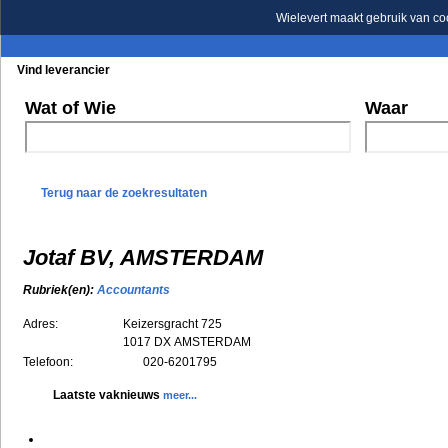
Wielevert maakt gebruik van co
Vind leverancier
Blader in de rubrieken
Blader in de merken
Wat of Wie
Waar
Terug naar de zoekresultaten
Jotaf BV, AMSTERDAM
Rubriek(en):
Accountants
Adres:
Keizersgracht 725
1017 DX
AMSTERDAM
Telefoon:
020-6201795
Laatste vaknieuws
meer...