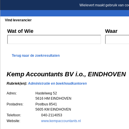
Wielevert maakt gebruik van co
Vind leverancier
Blader in de rubrieken
Blader in de merken
Wat of Wie
Waar
Terug naar de zoekresultaten
Kemp Accountants BV i.o., EINDHOVEN
Rubriek(en):
Administratie en boekhoudkantoren
Adres:
Hastelweg 52
5616 HM
EINDHOVEN
Postadres:
Postbus 8541
5605 KM EINDHOVEN
Telefoon:
040-2114053
Website:
www.kempaccountants.nl