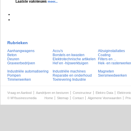
Laatste vaknieuws
meer...
Rubrieken
Aanhangwagens
Accu's
Afzuiginstallaties
Beton
Borstels en kwasten
Coating
Deuren
Elektrotechnische artikelen
Filters en ...
Graveerbedrijven
Hef en -hijswerktuigen
Hek- en rasterwerke
Industriële automatisering
Industriële machines
Magneten
Pompen
Reparatie en onderhoud
Siersmeedwerken
Timmerwerken
Toelevering Industrie
Vraag en Aanbod
Aandrijven en besturen
Constructeur
Elektro Data
Elektroni
©
MYbusinessmedia
Home
Sitemap
Contact
Algemene Voorwaarden
Pri